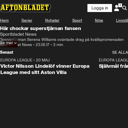
Logga in
Hem
Serier
Nyheter
Sport
Nöje
Livsstil
Här chockar superstjärnan fansen
Sportbladet News
Tennisstjärnan Serena Williams oväntade drag på kvällspromenaden
Se mer
Sportbladet News
•
23.05.17
•
3 min
Senast
SE ALLA
EUROPA LEAGUE
•
20 MAJ
1:32
EUROPA LEAG
Victor Nilsson Lindelöf vinner Europa
Självmål frå
League med sitt Aston Villa