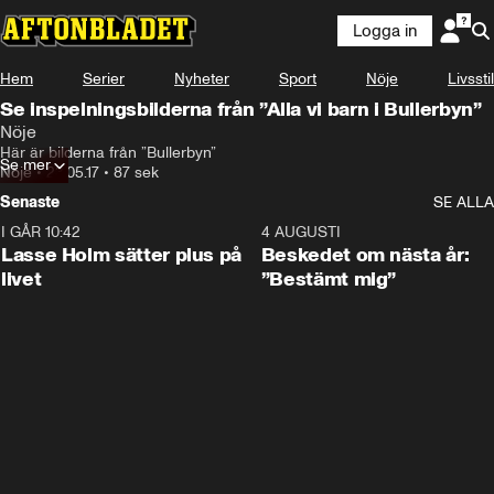
Logga in
Hem
Serier
Nyheter
Sport
Nöje
Livsstil
Se inspelningsbilderna från ”Alla vi barn i Bullerbyn”
Nöje
Här är bilderna från ”Bullerbyn”
Se mer
Nöje
•
23.05.17
•
87 sek
Senaste
SE ALLA
I GÅR 10:42
1:04
4 AUGUSTI
Lasse Holm sätter plus på
Beskedet om nästa år:
livet
”Bestämt mig”