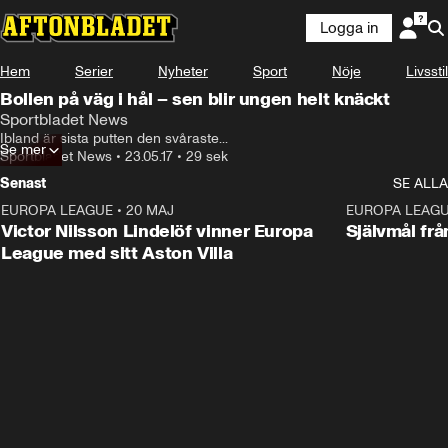
Logga in
Hem
Serier
Nyheter
Sport
Nöje
Livsstil
Bollen på väg i hål – sen blir ungen helt knäckt
Sportbladet News
Ibland är sista putten den svåraste...
Se mer
Sportbladet News
•
23.05.17
•
29 sek
Senast
SE ALLA
EUROPA LEAGUE
•
20 MAJ
1:32
EUROPA LEAG
Victor Nilsson Lindelöf vinner Europa
Självmål frå
League med sitt Aston Villa