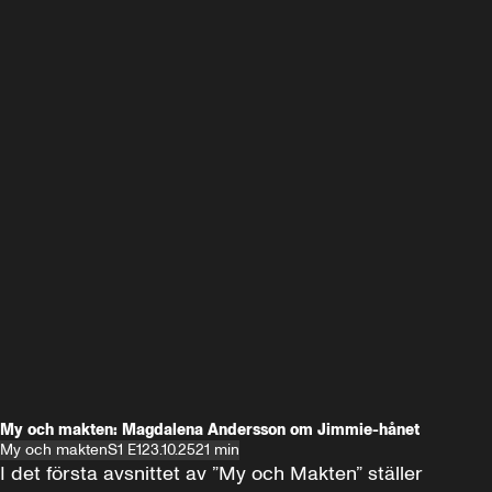
My och makten: Magdalena Andersson om Jimmie-hånet
My och makten
S1 E1
23.10.25
21 min
I det första avsnittet av ”My och Makten” ställer 