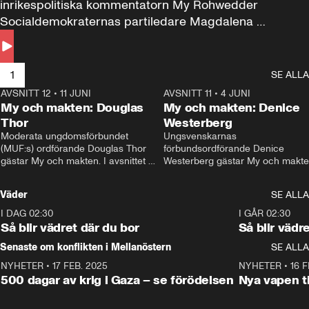
inrikespolitiska kommentatorn My Rohwedder 
Socialdemokraternas partiledare Magdalena 
Andersson till svars.
1
SE ALLA
AVSNITT 12
•
11 JUNI
26:27
AVSNITT 11
•
4 JUNI
2
My och makten: Douglas
My och makten: Denice
Thor
Westerberg
Moderata ungdomsförbundet 
Ungsvenskarnas 
(MUF:s) ordförande Douglas Thor 
förbundsordförande Denice 
gästar My och makten. I avsnittet 
Westerberg gästar My och makten.
diskuteras tonårsutvisningarna och 
avsnittet diskuteras migrationsfrå
hur Moderaterna ska locka väljare till 
och hur SD ska locka kvinnliga 
Väder
SE ALLA
valet i höst. 
väljare. 
I DAG 02:30
1:06
I GÅR 02:30
Så blir vädret där du bor
Så blir vädr
Senaste om konflikten i Mellanöstern
SE ALLA
NYHETER
•
17 FEB. 2025
0:45
NYHETER
•
16 F
500 dagar av krig i Gaza – se förödelsen
Nya vapen ti