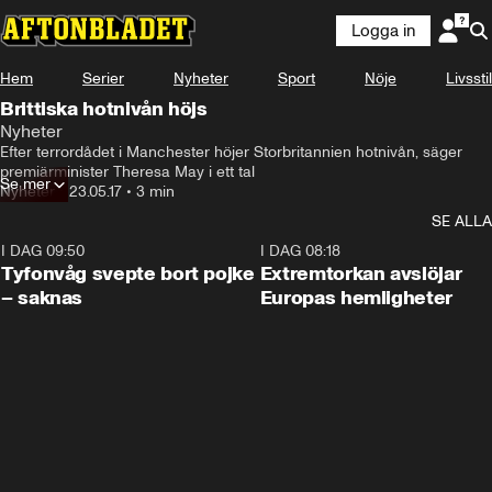
Logga in
Hem
Serier
Nyheter
Sport
Nöje
Livsstil
Brittiska hotnivån höjs
Nyheter
Efter terrordådet i Manchester höjer Storbritannien hotnivån, säger 
premiärminister Theresa May i ett tal
Se mer
Nyheter
•
23.05.17
•
3 min
SE ALLA
I DAG 09:50
0:53
I DAG 08:18
Tyfonvåg svepte bort pojke
Extremtorkan avslöjar
– saknas
Europas hemligheter