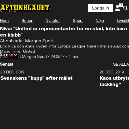
Logga in
Hem
Serier
Nyheter
Sport
Nöje
Livsstil
Niva: "United är representanter för en stad, inte bara
en klubb"
Aftonbladet Morgon Sport
Erik Niva och Anna Rydén inför Europa League finalen mellan Ajax och 
Manchester United
Se mer
Aftonbladet Morgon Sport
•
24.05.17
•
7 min
Senast
SE ALLA
20 DEC. 2019
0:44
20 DEC. 2019
Svenskens "kupp" efter målet
Kaos utbryte
tackling”