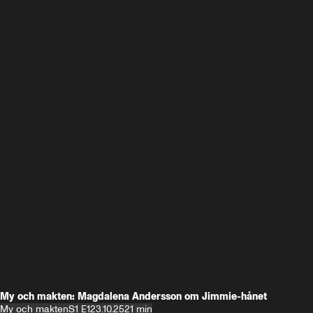
My och makten: Magdalena Andersson om Jimmie-hånet
My och makten
S1 E1
23.10.25
21 min