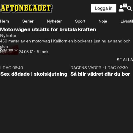
Logga in
Hem
Serier
Nyheter
Sport
Nöje
Livsstil
Motorvägen utsätts för brutala kraften
Nyheter
450 meter av en motorväg i Kalifornien blockeras just nu av sand och 
sten
Se mer
Nyheter
•
24.05.17
•
51 sek
SE ALLA
I DAG 06:40
0:47
DAGENS VÄDER
•
I DAG 02:30
Sex dödade i skolskjutning
Så blir vädret där du bor