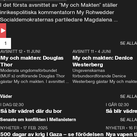
I det första avsnittet av ”My och Makten” ställer 
inrikespolitiska kommentatorn My Rohwedder 
Socialdemokraternas partiledare Magdalena 
Andersson till svars.
1
SE ALLA
AVSNITT 12
•
11 JUNI
26:27
AVSNITT 11
•
4 JUNI
2
My och makten: Douglas
My och makten: Denice
Thor
Westerberg
Moderata ungdomsförbundet 
Ungsvenskarnas 
(MUF:s) ordförande Douglas Thor 
förbundsordförande Denice 
gästar My och makten. I avsnittet 
Westerberg gästar My och makten.
diskuteras tonårsutvisningarna och 
avsnittet diskuteras migrationsfrå
hur Moderaterna ska locka väljare till 
och hur SD ska locka kvinnliga 
Väder
SE ALLA
valet i höst. 
väljare. 
I DAG 02:30
1:06
I GÅR 02:30
Så blir vädret där du bor
Så blir vädr
Senaste om konflikten i Mellanöstern
SE ALLA
NYHETER
•
17 FEB. 2025
0:45
NYHETER
•
16 F
500 dagar av krig i Gaza – se förödelsen
Nya vapen ti