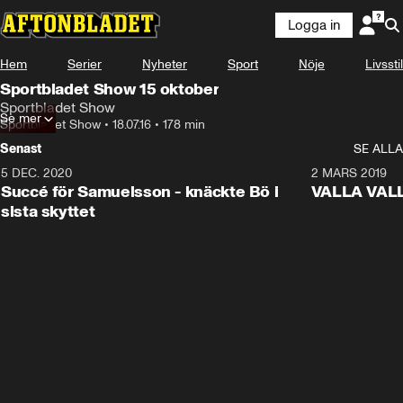
Logga in
Hem
Serier
Nyheter
Sport
Nöje
Livsstil
Sportbladet Show 15 oktober
Sportbladet Show
Se mer
Sportbladet Show
•
18.07.16
•
178 min
Senast
SE ALLA
5 DEC. 2020
1:01
2 MARS 2019
Succé för Samuelsson - knäckte Bö i
VALLA VALLA:
sista skyttet