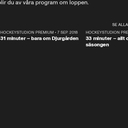
 blir du av våra program om loppen.
SE ALLA
1
HOCKEYSTUDION PREMIUM
•
7 SEP. 2018
31:25
HOCKEYSTUDION PR
Plus
Plus
31 minuter – bara om Djurgården
33 minuter – allt 
säsongen