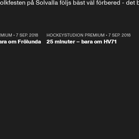
lkfesten på Solvalla följs bäst väl förbered - det
EMIUM
•
7 SEP. 2018
29:26
HOCKEYSTUDION PREMIUM
•
7 SEP. 2018
24:4
Plus
ara om Frölunda
25 minuter – bara om HV71