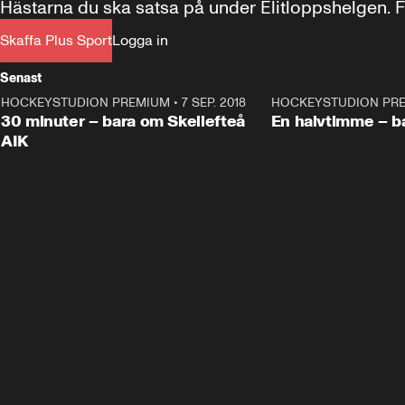
Hästarna du ska satsa på under Elitloppshelgen. Fo
Skaffa Plus Sport
Logga in
Senast
HOCKEYSTUDION PREMIUM
•
7 SEP. 2018
30:55
HOCKEYSTUDION PR
Plus
Plus
30 minuter – bara om Skellefteå
En halvtimme – b
AIK