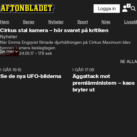
Logga in
Hem
Serier
Nyheter
Sport
Nöje
Livsstil
Cirkus stal kamera – hör svaret på kritiken
Nyheter
När Emma Engqvist filmade djurhållningen på Cirkus Maximum blev 
hennes kamera beslagtagen
Se mer
Nyheter
•
24.05.17
•
178 sek
SE ALLA
I GÅR 19:15
0:36
I GÅR 17:08
Se de nya UFO-bilderna
Äggattack mot
premiärministern – kaos
bryter ut