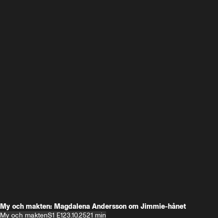
My och makten: Magdalena Andersson om Jimmie-hånet
My och makten
S1 E1
23.10.25
21 min