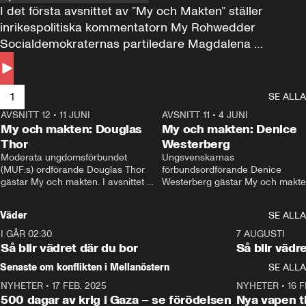
I det första avsnittet av ”My och Makten” ställer 
inrikespolitiska kommentatorn My Rohwedder 
Socialdemokraternas partiledare Magdalena 
Andersson till svars.
1
SE ALLA
AVSNITT 12
•
11 JUNI
26:27
AVSNITT 11
•
4 JUNI
2
My och makten: Douglas
My och makten: Denice
Thor
Westerberg
Moderata ungdomsförbundet 
Ungsvenskarnas 
(MUF:s) ordförande Douglas Thor 
förbundsordförande Denice 
gästar My och makten. I avsnittet 
Westerberg gästar My och makten.
diskuteras tonårsutvisningarna och 
avsnittet diskuteras migrationsfrå
hur Moderaterna ska locka väljare till 
och hur SD ska locka kvinnliga 
Väder
SE ALLA
valet i höst. 
väljare. 
I GÅR 02:30
1:06
7 AUGUSTI
Så blir vädret där du bor
Så blir vädr
Senaste om konflikten i Mellanöstern
SE ALLA
NYHETER
•
17 FEB. 2025
0:45
NYHETER
•
16 F
500 dagar av krig i Gaza – se förödelsen
Nya vapen ti