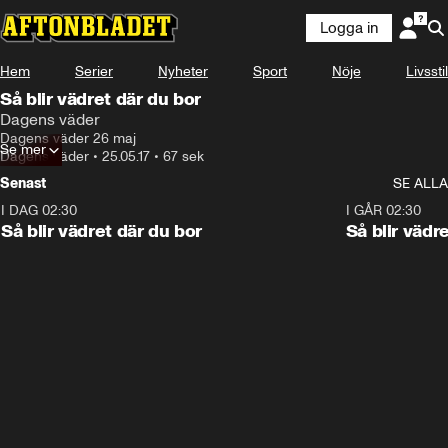
Logga in
Hem
Serier
Nyheter
Sport
Nöje
Livsstil
Så blir vädret där du bor
Dagens väder
Dagens väder 26 maj
Se mer
Dagens väder
•
25.05.17
•
67 sek
Senast
SE ALLA
I DAG 02:30
1:06
I GÅR 02:30
Så blir vädret där du bor
Så blir vädr