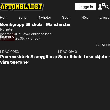
Logga in
Hem
Serier
Nyheter
Sport
Nöje
Livsstil
Bombgrupp till skola i Manchester
Nyheter
Insatsen är nu över enligt polisen
Se mer
Nyheter
•
25.05.17
•
81 sek
SE ALLA
I DAG 09:53
1:36
I DAG 06:40
Pourmokhtari: S smygfilmar
Sex dödade i skolskjutni
våra telefoner