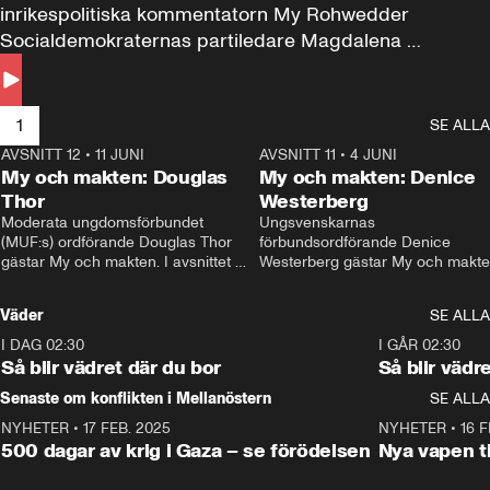
inrikespolitiska kommentatorn My Rohwedder 
Socialdemokraternas partiledare Magdalena 
Andersson till svars.
1
SE ALLA
AVSNITT 12
•
11 JUNI
26:27
AVSNITT 11
•
4 JUNI
2
My och makten: Douglas
My och makten: Denice
Thor
Westerberg
Moderata ungdomsförbundet 
Ungsvenskarnas 
(MUF:s) ordförande Douglas Thor 
förbundsordförande Denice 
gästar My och makten. I avsnittet 
Westerberg gästar My och makten.
diskuteras tonårsutvisningarna och 
avsnittet diskuteras migrationsfrå
hur Moderaterna ska locka väljare till 
och hur SD ska locka kvinnliga 
Väder
SE ALLA
valet i höst. 
väljare. 
I DAG 02:30
1:06
I GÅR 02:30
Så blir vädret där du bor
Så blir vädr
Senaste om konflikten i Mellanöstern
SE ALLA
NYHETER
•
17 FEB. 2025
0:45
NYHETER
•
16 F
500 dagar av krig i Gaza – se förödelsen
Nya vapen ti