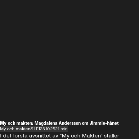
My och makten: Magdalena Andersson om Jimmie-hånet
My och makten
S1 E1
23.10.25
21 min
I det första avsnittet av ”My och Makten” ställer 