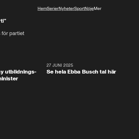
Hem
Serier
Nyheter
Sport
Nöje
Mer
Livsstil
ti"
ör partiet
2:28
27 JUNI 2025
32:2
y utbildnings-
Se hela Ebba Busch tal här
inister