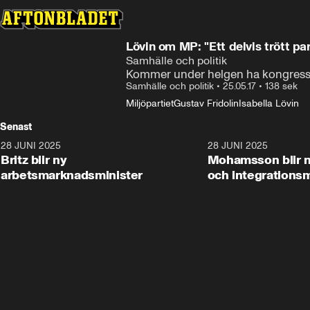
Lövin om MP: "Ett delvis trött par
Samhälle och politik
Kommer under helgen ha kongress f
Samhälle och politik
•
25.05.17
•
138 sek
Miljöpartiet
Gustav Fridolin
Isabella Lövin
Senast
28 JUNI 2025
1:48
28 JUNI 2025
Britz blir ny
Mohamsson blir n
arbetsmarknadsminister
och integrationsm