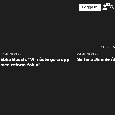
Logga in
SE ALLA
1
27 JUNI 2025
1:24
24 JUNI 2025
Ebba Busch: ”Vi måste göra upp
Se hela Jimmie Å
med reform-fobin”