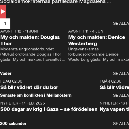
Socialdemokraternas partiledare Magdalena 
Andersson till svars.
1
SE ALLA
AVSNITT 12
•
11 JUNI
26:27
AVSNITT 11
•
4 JUNI
2
My och makten: Douglas
My och makten: Denice
Thor
Westerberg
Moderata ungdomsförbundet 
Ungsvenskarnas 
(MUF:s) ordförande Douglas Thor 
förbundsordförande Denice 
gästar My och makten. I avsnittet 
Westerberg gästar My och makten.
diskuteras tonårsutvisningarna och 
avsnittet diskuteras migrationsfrå
hur Moderaterna ska locka väljare till 
och hur SD ska locka kvinnliga 
Väder
SE ALLA
valet i höst. 
väljare. 
I DAG 02:30
1:06
I GÅR 02:30
Så blir vädret där du bor
Så blir vädr
Senaste om konflikten i Mellanöstern
SE ALLA
NYHETER
•
17 FEB. 2025
0:45
NYHETER
•
16 F
500 dagar av krig i Gaza – se förödelsen
Nya vapen ti
200 sekunder
SE ALLA