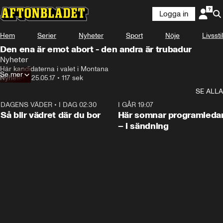
Logga in
Hem
Serier
Nyheter
Sport
Nöje
Livsstil
Den ena är emot abort - den andra är trubadur
Nyheter
Här kandidaterna i valet i Montana
Se mer
Nyheter
•
25.05.17
•
117 sek
SE ALLA
DAGENS VÄDER
•
I DAG 02:30
1:06
I GÅR 19:07
Så blir vädret där du bor
Här somnar programleda
– i sändning