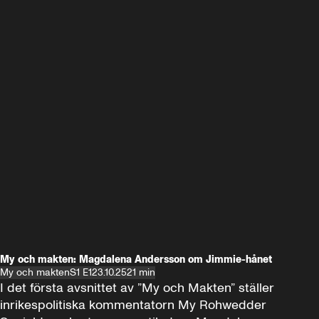
My och makten: Magdalena Andersson om Jimmie-hånet
My och makten
S1 E1
23.10.25
21 min
I det första avsnittet av ”My och Makten” ställer 
inrikespolitiska kommentatorn My Rohwedder 