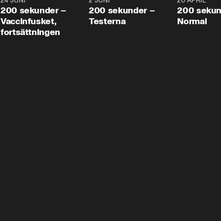
24 JUNI
5:00
2 JUNI
4:23
20 APRIL
200 sekunder –
200 sekunder –
200 sekun
Vaccinfusket,
Testerna
Normal
fortsättningen