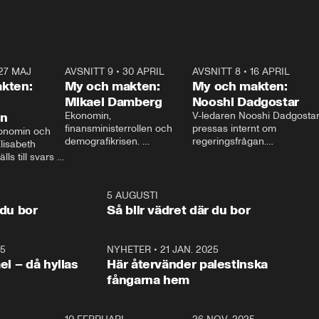
27 MAJ
3:51
AVSNITT 9
•
30 APRIL
24:00
AVSNITT 8
•
16 APRIL
25:1
kten:
My och makten:
My och makten:
Mikael Damberg
Nooshi Dadgostar
on
Ekonomin, 
V-ledaren Nooshi Dadgostar
finansministerrollen och 
pressas internt om 
onomin och 
demografikrisen. 
regeringsfrågan.

lisabeth 
Oppositionen ställs till svars 
I Aftonbladets 
ls till svars 
när Socialdemokraternas 
partiledarutfrågning ”My 
stern gästar 
Mikael Damberg gästar My 
och Makten” sätter hon ner 
My och Makten. 
och Makten. 
foten mot kritikerna:

1:06
5 AUGUSTI
1:0
– Vi ställer upp i val. Ska vi 
 du bor
Så blir vädret där du bor
vara med så sitter vi förstås 
25
1:22
NYHETER
•
21 JAN. 2025
0:5
ael – då hyllas
Här återvänder palestinska
fångarna hem