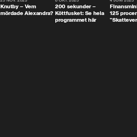
3
25 NOV. 2025
31:05
8 OKT. 2025
4:29
4 JUNI 2025
Knutby – Vem
200 sekunder –
Finansmin
mördade Alexandra?
Köttfusket: Se hela
125 procent
programmet här
"Skattever
viktig uppg