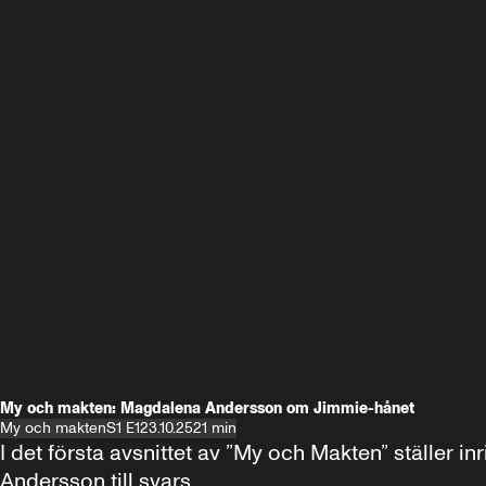
My och makten: Magdalena Andersson om Jimmie-hånet
My och makten
S1 E1
23.10.25
21 min
I det första avsnittet av ”My och Makten” ställe
Andersson till svars.