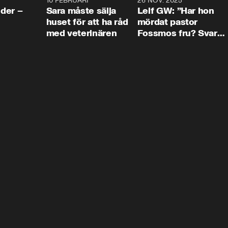
4:24
10 FEBRUARI
4:13
26 NOV. 2025
8:1
der –
Sara måste sälja
Leif GW: ”Har hon
huset för att ha råd
mördat pastor
med veterinären
Fossmos fru? Svar
nej.”