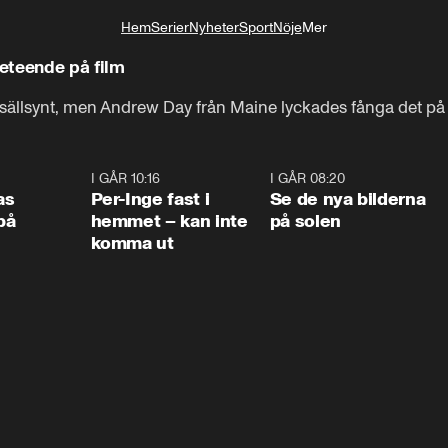
Hem
Serier
Nyheter
Sport
Nöje
Mer
Livsstil
eteende på film
ällsynt, men Andrew Day från Maine lyckades fånga det på 
0:45
I GÅR 10:16
1:26
I GÅR 08:20
0:3
as
Per-Inge fast i
Se de nya bilderna
på
hemmet – kan inte
på solen
komma ut