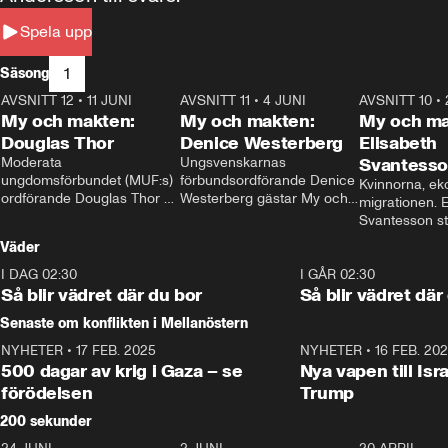
Spela upp
1
Säsong
AVSNITT 12
•
11 JUNI
26:27
AVSNITT 11
•
4 JUNI
23:40
AVSNITT 10
•
My och makten:
My och makten:
My och ma
Douglas Thor
Denice Westerberg
Elisabeth
Moderata 
Ungsvenskarnas 
Svantess
ungdomsförbundet (MUF:s) 
förbundsordförande Denice 
Kvinnorna, ek
ordförande Douglas Thor 
Westerberg gästar My och 
migrationen. E
gästar My och makten. I 
makten. I avsnittet 
Svantesson stäl
avsnittet diskuteras 
diskuteras migrationsfrågan 
när finansmini
Väder
tonårsutvisningarna och hur 
och hur SD ska locka 
Moderaterna ska locka 
kvinnliga väljare. 
I DAG 02:30
1:06
I GÅR 02:30
väljare till valet i höst. 
Så blir vädret där du bor
Så blir vädret där
Senaste om konflikten i Mellanöstern
NYHETER
•
17 FEB. 2025
0:45
NYHETER
•
16 FEB. 20
500 dagar av krig i Gaza – se
Nya vapen till Isr
förödelsen
Trump
200 sekunder