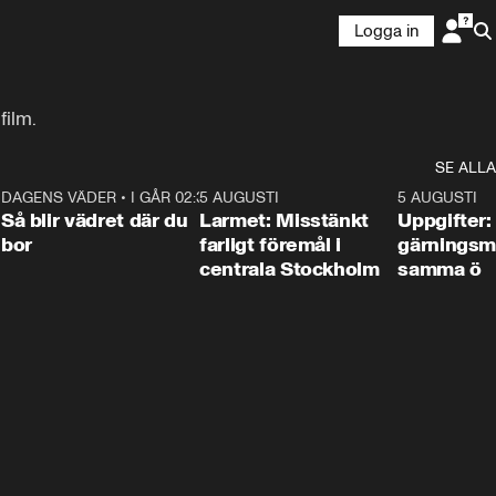
Logga in
film.
SE ALLA
1
DAGENS VÄDER
•
I GÅR 02:30
1:06
5 AUGUSTI
0:35
5 AUGUSTI
Så blir vädret där du
Larmet: Misstänkt
Uppgifter:
bor
farligt föremål i
gärningsm
centrala Stockholm
samma ö