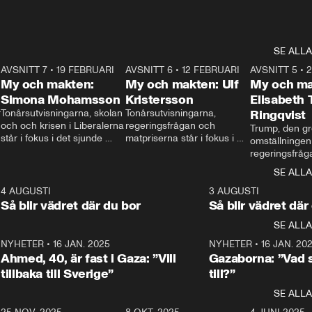
SE ALLA
7
AVSNITT 7
•
19 FEBRUARI
24:30
AVSNITT 6
•
12 FEBRUARI
27:30
AVSNITT 5
•
My och makten:
My och makten: Ulf
My och ma
Simona Mohamsson
Kristersson
Elisabeth
 
Tonårsutvisningarna, skolan 
Tonårsutvisningarna, 
Ringqvist
och och krisen i Liberalerna 
regeringsfrågan och 
Trump, den gr
står i fokus i det sjunde 
matpriserna står i fokus i 
omställningen
avsnittet av ”My och 
det sjätte avsnittet av ”My 
regeringsfråga
makten”. Se när 
och makten”. Se när 
centrum i det 
SE ALLA
Aftonbladets inrikespolitiska 
Aftonbladets inrikespolitiska 
avsnittet av ”
kommentator My 
kommentator My 
6
4 AUGUSTI
1:06
3 AUGUSTI
Makten”. Se nä
Rohwedder ställer 
Rohwedder ställer 
Så blir vädret där du bor
Så blir vädret där
Aftonbladets in
utbildnings- och 
statsminister Ulf Kristersson 
kommentator 
SE ALLA
integrationsminister Simona 
till svars.
Rohwedder stäl
Mohamsson till svars.
Centerpartiets
2
NYHETER
•
16 JAN. 2025
1:01
NYHETER
•
16 JAN. 20
Thand Ring till
Ahmed, 40, är fast i Gaza: ”Vill
Gazaborna: ”Vad s
tillbaka till Sverige”
till?”
SE ALLA