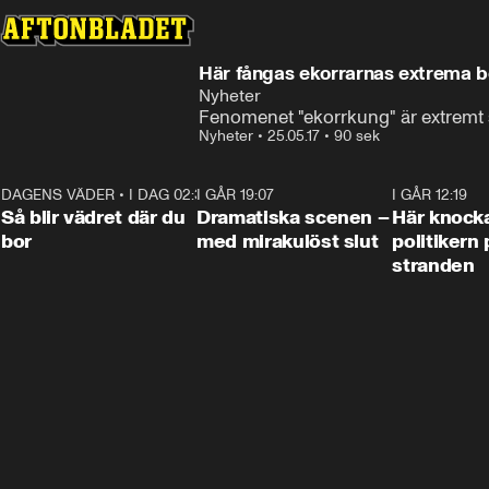
Här fångas ekorrarnas extrema b
Nyheter
Fenomenet "ekorrkung" är extremt s
Nyheter
•
25.05.17
•
90 sek
DAGENS VÄDER
•
I DAG 02:30
1:06
I GÅR 19:07
0:42
I GÅR 12:19
Så blir vädret där du
Dramatiska scenen –
Här knock
bor
med mirakulöst slut
politikern 
stranden