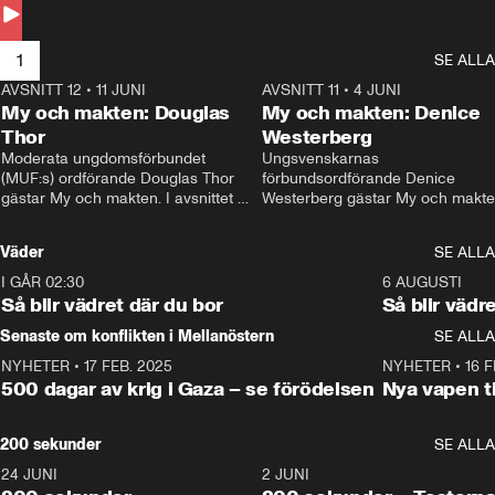
Andersson till svars.
1
SE ALLA
AVSNITT 12
•
11 JUNI
26:27
AVSNITT 11
•
4 JUNI
2
My och makten: Douglas
My och makten: Denice
Thor
Westerberg
Moderata ungdomsförbundet 
Ungsvenskarnas 
(MUF:s) ordförande Douglas Thor 
förbundsordförande Denice 
gästar My och makten. I avsnittet 
Westerberg gästar My och makten.
diskuteras tonårsutvisningarna och 
avsnittet diskuteras migrationsfrå
hur Moderaterna ska locka väljare till 
och hur SD ska locka kvinnliga 
Väder
SE ALLA
valet i höst. 
väljare. 
I GÅR 02:30
1:06
6 AUGUSTI
Så blir vädret där du bor
Så blir vädr
Senaste om konflikten i Mellanöstern
SE ALLA
NYHETER
•
17 FEB. 2025
0:45
NYHETER
•
16 F
500 dagar av krig i Gaza – se förödelsen
Nya vapen ti
200 sekunder
SE ALLA
24 JUNI
5:00
2 JUNI