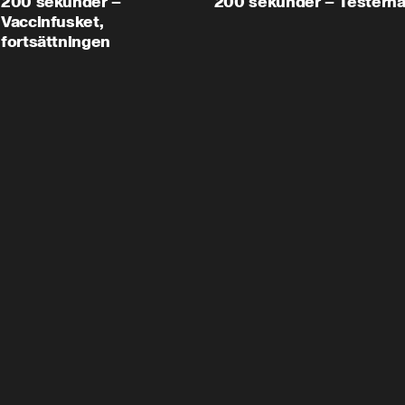
200 sekunder –
200 sekunder – Testern
Vaccinfusket,
fortsättningen