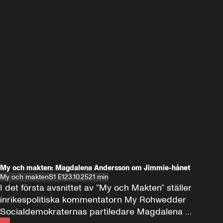
My och makten: Magdalena Andersson om Jimmie-hånet
My och makten
S1 E1
23.10.25
21 min
I det första avsnittet av ”My och Makten” ställer 
inrikespolitiska kommentatorn My Rohwedder 
Socialdemokraternas partiledare Magdalena 