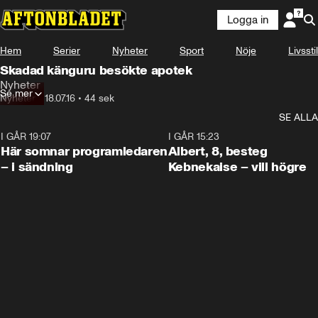
Logga in
Hem
Serier
Nyheter
Sport
Nöje
Livsstil
Skadad känguru besökte apotek
Nyheter
Se mer
Nyheter
•
18.07.16
•
44 sek
SE ALLA
I GÅR 19:07
0:45
I GÅR 15:23
Här somnar programledaren
Albert, 8, besteg
– i sändning
Kebnekaise – vill högre