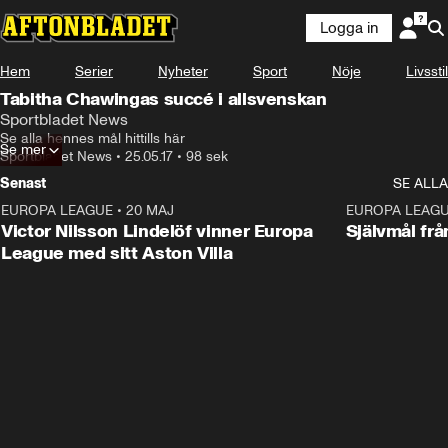
Logga in
Hem
Serier
Nyheter
Sport
Nöje
Livsstil
Tabitha Chawingas succé i allsvenskan
Sportbladet News
Se alla hennes mål hittills här
Se mer
Sportbladet News
•
25.05.17
•
98 sek
Senast
SE ALLA
EUROPA LEAGUE
•
20 MAJ
1:32
EUROPA LEAG
Victor Nilsson Lindelöf vinner Europa
Självmål frå
League med sitt Aston Villa