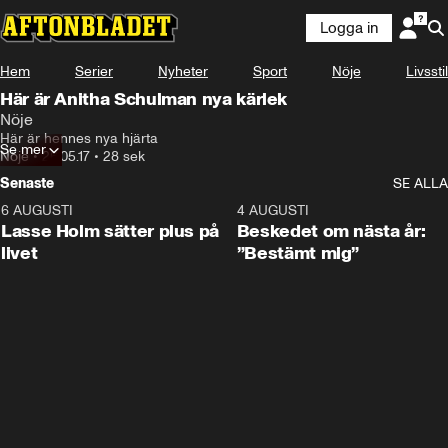
Logga in
Hem
Serier
Nyheter
Sport
Nöje
Livsstil
Här är Anitha Schulman nya kärlek
Nöje
Här är hennes nya hjärta
Se mer
Nöje
•
26.05.17
•
28 sek
Senaste
SE ALLA
6 AUGUSTI
1:04
4 AUGUSTI
Lasse Holm sätter plus på
Beskedet om nästa år:
livet
”Bestämt mig”