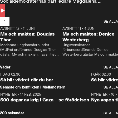
Socialdemokraternas partiledare Magdalena 
Andersson till svars.
1
SE ALLA
AVSNITT 12
•
11 JUNI
26:27
AVSNITT 11
•
4 JUNI
2
My och makten: Douglas
My och makten: Denice
Thor
Westerberg
Moderata ungdomsförbundet 
Ungsvenskarnas 
(MUF:s) ordförande Douglas Thor 
förbundsordförande Denice 
gästar My och makten. I avsnittet 
Westerberg gästar My och makten.
diskuteras tonårsutvisningarna och 
avsnittet diskuteras migrationsfrå
hur Moderaterna ska locka väljare till 
och hur SD ska locka kvinnliga 
Väder
SE ALLA
valet i höst. 
väljare. 
I DAG 02:30
1:06
I GÅR 02:30
Så blir vädret där du bor
Så blir vädr
Senaste om konflikten i Mellanöstern
SE ALLA
NYHETER
•
17 FEB. 2025
0:45
NYHETER
•
16 F
500 dagar av krig i Gaza – se förödelsen
Nya vapen ti
200 sekunder
SE ALLA