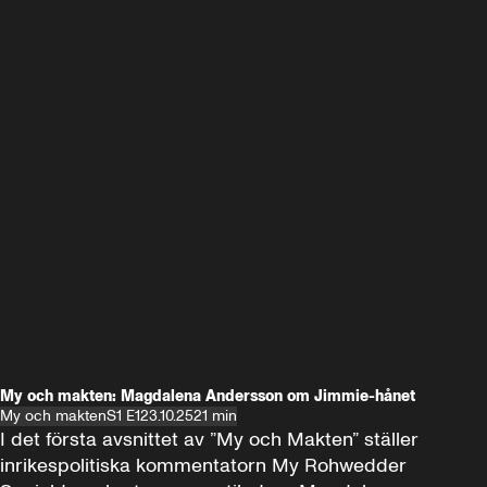
My och makten: Magdalena Andersson om Jimmie-hånet
My och makten
S1 E1
23.10.25
21 min
I det första avsnittet av ”My och Makten” ställer 
inrikespolitiska kommentatorn My Rohwedder 