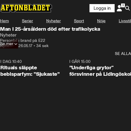
Logga in
Hem
Serier
Nyheter
Sport
Nöje
Livsstil
Man i 25-årsåldern död efter trafikolycka
Nyheter
Personbil i brand på E22
Se mer
Nyheter
•
26.05.17
•
34 sek
SE ALLA
I DAG 10:40
1:01
I GÅR 15:00
Rituals släppte
”Underliga grytor"
bebisparfym: ”Sjukaste”
försvinner på Lidingösko