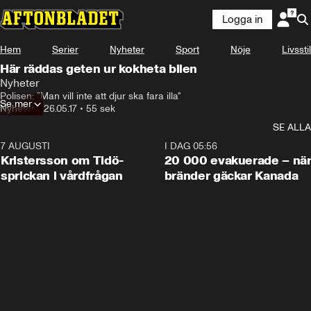
Logga in
Hem
Serier
Nyheter
Sport
Nöje
Livsstil
Här räddas geten ur kokheta bilen
Nyheter
Polisen: ”Man vill inte att djur ska fara illa"
Se mer
Nyheter
•
26.05.17
•
55 sek
SE ALLA
7 AUGUSTI
0:42
I DAG 05:56
Kristersson om Tidö-
20 000 evakuerade – nä
sprickan i vårdfrågan
bränder gäckar Kanada