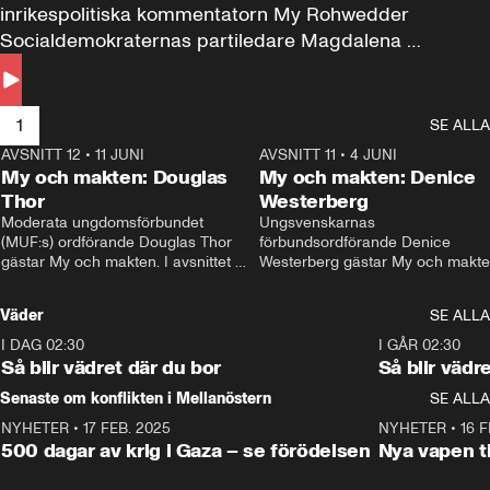
inrikespolitiska kommentatorn My Rohwedder 
Socialdemokraternas partiledare Magdalena 
Andersson till svars.
1
SE ALLA
AVSNITT 12
•
11 JUNI
26:27
AVSNITT 11
•
4 JUNI
2
My och makten: Douglas
My och makten: Denice
Thor
Westerberg
Moderata ungdomsförbundet 
Ungsvenskarnas 
(MUF:s) ordförande Douglas Thor 
förbundsordförande Denice 
gästar My och makten. I avsnittet 
Westerberg gästar My och makten.
diskuteras tonårsutvisningarna och 
avsnittet diskuteras migrationsfrå
hur Moderaterna ska locka väljare till 
och hur SD ska locka kvinnliga 
Väder
SE ALLA
valet i höst. 
väljare. 
I DAG 02:30
1:06
I GÅR 02:30
Så blir vädret där du bor
Så blir vädr
Senaste om konflikten i Mellanöstern
SE ALLA
NYHETER
•
17 FEB. 2025
0:45
NYHETER
•
16 F
500 dagar av krig i Gaza – se förödelsen
Nya vapen ti