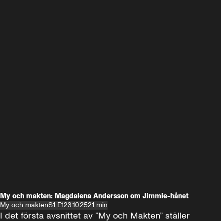
My och makten: Magdalena Andersson om Jimmie-hånet
My och makten
S1 E1
23.10.25
21 min
I det första avsnittet av ”My och Makten” ställer 