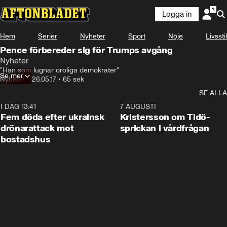
Logga in
Hem
Serier
Nyheter
Sport
Nöje
Livsstil
Pence förbereder sig för Trumps avgång
Nyheter
"Han som lugnar oroliga demokrater"
Se mer
Nyheter
•
26.05.17
•
65 sek
SE ALLA
I DAG 13:41
0:29
7 AUGUSTI
Fem döda efter ukrainsk
Kristersson om Tidö-
drönarattack mot
sprickan i vårdfrågan
bostadshus