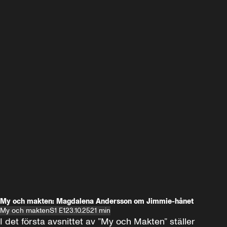
My och makten: Magdalena Andersson om Jimmie-hånet
My och makten
S1 E1
23.10.25
21 min
I det första avsnittet av ”My och Makten” ställer 