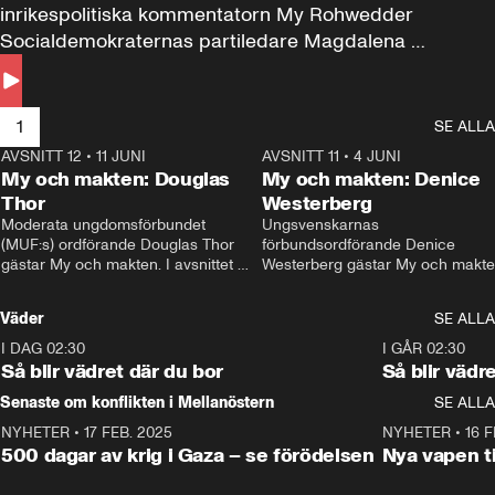
inrikespolitiska kommentatorn My Rohwedder 
Socialdemokraternas partiledare Magdalena 
Andersson till svars.
1
SE ALLA
AVSNITT 12
•
11 JUNI
26:27
AVSNITT 11
•
4 JUNI
2
My och makten: Douglas
My och makten: Denice
Thor
Westerberg
Moderata ungdomsförbundet 
Ungsvenskarnas 
(MUF:s) ordförande Douglas Thor 
förbundsordförande Denice 
gästar My och makten. I avsnittet 
Westerberg gästar My och makten.
diskuteras tonårsutvisningarna och 
avsnittet diskuteras migrationsfrå
hur Moderaterna ska locka väljare till 
och hur SD ska locka kvinnliga 
Väder
SE ALLA
valet i höst. 
väljare. 
I DAG 02:30
1:06
I GÅR 02:30
Så blir vädret där du bor
Så blir vädr
Senaste om konflikten i Mellanöstern
SE ALLA
NYHETER
•
17 FEB. 2025
0:45
NYHETER
•
16 F
500 dagar av krig i Gaza – se förödelsen
Nya vapen ti