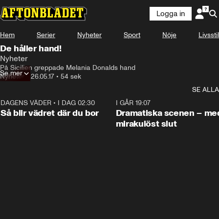
Logga in
Hem
Serier
Nyheter
Sport
Nöje
Livsstil
De håller hand!
Nyheter
På Sicilien greppade Melania Donalds hand
Se mer
Nyheter
•
26.05.17
•
54 sek
SE ALLA
DAGENS VÄDER
•
I DAG 02:30
1:06
I GÅR 19:07
Så blir vädret där du bor
Dramatiska scenen – me
mirakulöst slut