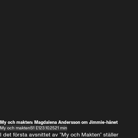
My och makten: Magdalena Andersson om Jimmie-hånet
My och makten
S1 E1
23.10.25
21 min
I det första avsnittet av ”My och Makten” ställer 