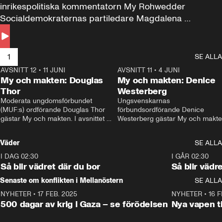
inrikespolitiska kommentatorn My Rohwedder 
Socialdemokraternas partiledare Magdalena 
Andersson till svars.
1
SE ALLA
AVSNITT 12
•
11 JUNI
26:27
AVSNITT 11
•
4 JUNI
2
My och makten: Douglas
My och makten: Denice
Thor
Westerberg
Moderata ungdomsförbundet 
Ungsvenskarnas 
(MUF:s) ordförande Douglas Thor 
förbundsordförande Denice 
gästar My och makten. I avsnittet 
Westerberg gästar My och makten.
diskuteras tonårsutvisningarna och 
avsnittet diskuteras migrationsfrå
hur Moderaterna ska locka väljare till 
och hur SD ska locka kvinnliga 
Väder
SE ALLA
valet i höst. 
väljare. 
I DAG 02:30
1:06
I GÅR 02:30
Så blir vädret där du bor
Så blir vädr
Senaste om konflikten i Mellanöstern
SE ALLA
NYHETER
•
17 FEB. 2025
0:45
NYHETER
•
16 F
500 dagar av krig i Gaza – se förödelsen
Nya vapen ti