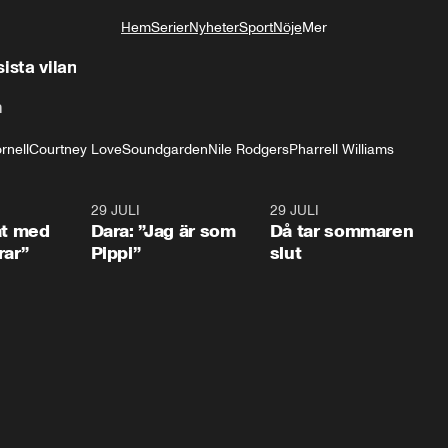
Hem
Serier
Nyheter
Sport
Nöje
Mer
Livsstil
sista vilan
n
rnell
Courtney Love
Soundgarden
Nile Rodgers
Pharrell Williams
1:02
29 JULI
0:41
29 JULI
0:3
at med
Dara: ”Jag är som
Då tar sommaren
rar”
Pippi”
slut