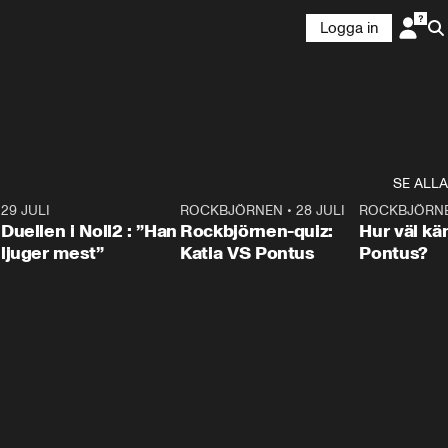
Logga in
SE ALLA
9
29 JULI
0:47
ROCKBJÖRNEN
•
28 JULI
0:15
ROCKBJÖRN
Duellen i Noll2 : ”Han
Rockbjörnen-quiz:
Hur väl kä
ljuger mest”
Katia VS Pontus
Pontus?