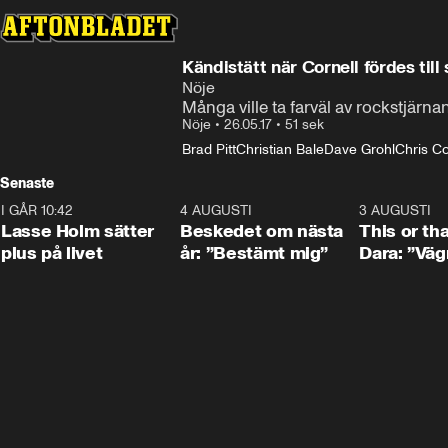
Kändistätt när Cornell fördes till 
Nöje
Många ville ta farväl av rockstjärna
Nöje
•
26.05.17
•
51 sek
Brad Pitt
Christian Bale
Dave Grohl
Chris Co
Senaste
I GÅR 10:42
1:04
4 AUGUSTI
0:24
3 AUGUSTI
Lasse Holm sätter
Beskedet om nästa
This or th
plus på livet
år: ”Bestämt mig”
Dara: ”Väg