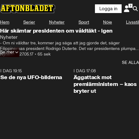
Logga in
Hem
Serier
Nyheter
Sport
Nöje
Livsstil
Här skämtar presidenten om våldtäkt - igen
Nyheter
- Om ni våldtar tre, kommer jag säga att jag gjorde det, säger 
Filippinernas president Rodrigo Duterte. Det var presidentens plumpa 
Se mer
skämt för att gjuta mod i soldater som kämpar mot IS.
Nyheter
•
27.05.17
•
65 sek
SE ALLA
I DAG 19:15
0:36
I DAG 17:08
Se de nya UFO-bilderna
Äggattack mot
premiärministern – kaos
bryter ut