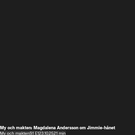
My och makten: Magdalena Andersson om Jimmie-hånet
My och makten
S1 E1
23.10.25
21 min