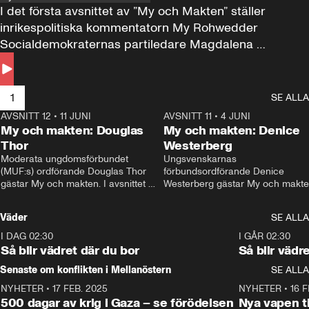
I det första avsnittet av ”My och Makten” ställer 
inrikespolitiska kommentatorn My Rohwedder 
Socialdemokraternas partiledare Magdalena 
Andersson till svars.
1
SE ALLA
AVSNITT 12
•
11 JUNI
26:27
AVSNITT 11
•
4 JUNI
2
My och makten: Douglas
My och makten: Denice
Thor
Westerberg
Moderata ungdomsförbundet 
Ungsvenskarnas 
(MUF:s) ordförande Douglas Thor 
förbundsordförande Denice 
gästar My och makten. I avsnittet 
Westerberg gästar My och makten.
diskuteras tonårsutvisningarna och 
avsnittet diskuteras migrationsfrå
hur Moderaterna ska locka väljare till 
och hur SD ska locka kvinnliga 
Väder
SE ALLA
valet i höst. 
väljare. 
I DAG 02:30
1:06
I GÅR 02:30
Så blir vädret där du bor
Så blir vädr
Senaste om konflikten i Mellanöstern
SE ALLA
NYHETER
•
17 FEB. 2025
0:45
NYHETER
•
16 F
500 dagar av krig i Gaza – se förödelsen
Nya vapen ti