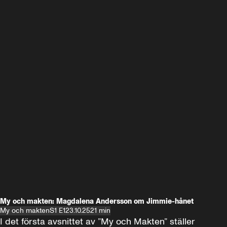
My och makten: Magdalena Andersson om Jimmie-hånet
My och makten
S1 E1
23.10.25
21 min
I det första avsnittet av ”My och Makten” ställer 