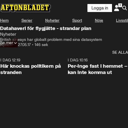
Logga in
Hem
Serier
Nyheter
Sport
Nöje
Livsstil
Datahaveri för flygjätte - strandar plan
Nyheter
British airways har globalt problem med sina datasystem
Se mer
Nyheter
•
27.05.17
•
146 sek
SE ALLA
I DAG 12:19
0:45
I DAG 10:16
Här knockas politikern på
Per-Inge fast i hemmet –
stranden
kan inte komma ut