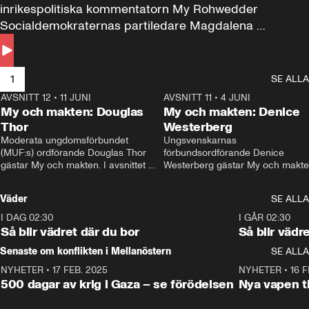
inrikespolitiska kommentatorn My Rohwedder 
Socialdemokraternas partiledare Magdalena 
Andersson till svars.
1
SE ALLA
AVSNITT 12
•
11 JUNI
26:27
AVSNITT 11
•
4 JUNI
2
My och makten: Douglas
My och makten: Denice
Thor
Westerberg
Moderata ungdomsförbundet 
Ungsvenskarnas 
(MUF:s) ordförande Douglas Thor 
förbundsordförande Denice 
gästar My och makten. I avsnittet 
Westerberg gästar My och makten.
diskuteras tonårsutvisningarna och 
avsnittet diskuteras migrationsfrå
hur Moderaterna ska locka väljare till 
och hur SD ska locka kvinnliga 
Väder
SE ALLA
valet i höst. 
väljare. 
I DAG 02:30
1:06
I GÅR 02:30
Så blir vädret där du bor
Så blir vädr
Senaste om konflikten i Mellanöstern
SE ALLA
NYHETER
•
17 FEB. 2025
0:45
NYHETER
•
16 F
500 dagar av krig i Gaza – se förödelsen
Nya vapen ti