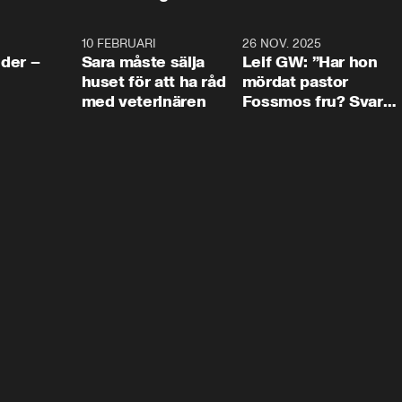
4:24
10 FEBRUARI
4:13
26 NOV. 2025
8:1
der –
Sara måste sälja
Leif GW: ”Har hon
huset för att ha råd
mördat pastor
med veterinären
Fossmos fru? Svar
nej.”