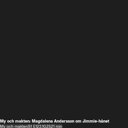
My och makten: Magdalena Andersson om Jimmie-hånet
My och makten
S1 E1
23.10.25
21 min