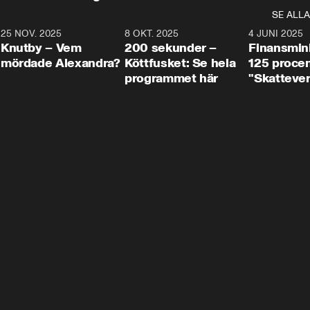
SE ALLA
3
25 NOV. 2025
31:05
8 OKT. 2025
4:29
4 JUNI 2025
Knutby – Vem
200 sekunder –
Finansmin
mördade Alexandra?
Köttfusket: Se hela
125 procent
programmet här
"Skattever
viktig uppg