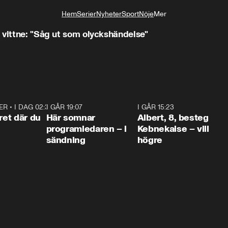
Hem
Serier
Nyheter
Sport
Nöje
Mer
Livsstil
 vittne: "Såg ut som olyckshändelse"
ER
•
I DAG 02:30
1:06
I GÅR 19:07
0:45
I GÅR 15:23
0:5
ret där du
Här somnar
Albert, 8, besteg
programledaren – i
Kebnekaise – vill
sändning
högre