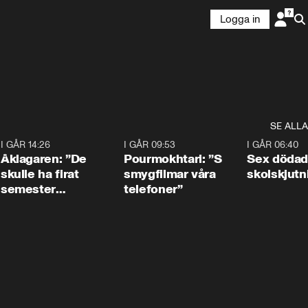
Logga in
SE ALLA
4
I GÅR 14:26
1:54
I GÅR 09:53
1:36
I GÅR 06:40
Åklagaren: ”De
Pourmokhtari: ”S
Sex dödad
skulle ha firat
smygfilmar våra
skolskjutn
semester
telefoner”
tillsammans”