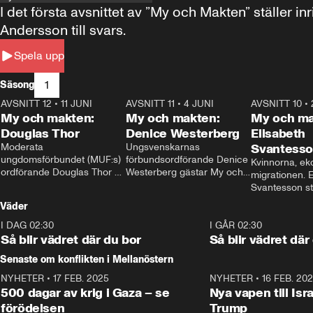
I det första avsnittet av ”My och Makten” ställe
Andersson till svars.
Spela upp
1
Säsong
AVSNITT 12
•
11 JUNI
26:27
AVSNITT 11
•
4 JUNI
23:40
AVSNITT 10
•
My och makten:
My och makten:
My och ma
Douglas Thor
Denice Westerberg
Elisabeth
Moderata 
Ungsvenskarnas 
Svantess
ungdomsförbundet (MUF:s) 
förbundsordförande Denice 
Kvinnorna, ek
ordförande Douglas Thor 
Westerberg gästar My och 
migrationen. E
gästar My och makten. I 
makten. I avsnittet 
Svantesson stäl
avsnittet diskuteras 
diskuteras migrationsfrågan 
när finansmini
Väder
tonårsutvisningarna och hur 
och hur SD ska locka 
Moderaterna ska locka 
kvinnliga väljare. 
I DAG 02:30
1:06
I GÅR 02:30
väljare till valet i höst. 
Så blir vädret där du bor
Så blir vädret där
Senaste om konflikten i Mellanöstern
NYHETER
•
17 FEB. 2025
0:45
NYHETER
•
16 FEB. 20
500 dagar av krig i Gaza – se
Nya vapen till Isr
förödelsen
Trump