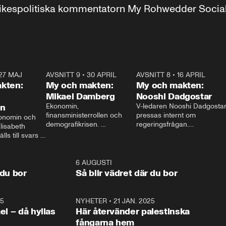
r inrikespolitiska kommentatorn My Rohwedder Soci
27 MAJ
3:51
AVSNITT 9
•
30 APRIL
24:00
AVSNITT 8
•
16 APRIL
25:1
kten:
My och makten:
My och makten:
Mikael Damberg
Nooshi Dadgostar
on
Ekonomin, 
V-ledaren Nooshi Dadgostar
finansministerrollen och 
pressas internt om 
onomin och 
demografikrisen. 
regeringsfrågan.

lisabeth 
Oppositionen ställs till svars 
I Aftonbladets 
ls till svars 
när Socialdemokraternas 
partiledarutfrågning ”My 
stern gästar 
Mikael Damberg gästar My 
och Makten” sätter hon ner 
My och Makten. 
och Makten. 
foten mot kritikerna:

1:06
6 AUGUSTI
1:0
– Vi ställer upp i val. Ska vi 
 du bor
Så blir vädret där du bor
vara med så sitter vi förstås 
25
1:22
NYHETER
•
21 JAN. 2025
0:5
ael – då hyllas
Här återvänder palestinska
fångarna hem