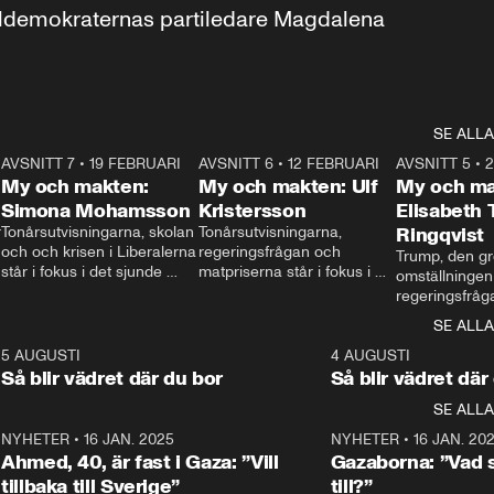
aldemokraternas partiledare Magdalena 
SE ALLA
7
AVSNITT 7
•
19 FEBRUARI
24:30
AVSNITT 6
•
12 FEBRUARI
27:30
AVSNITT 5
•
My och makten:
My och makten: Ulf
My och ma
Simona Mohamsson
Kristersson
Elisabeth
 
Tonårsutvisningarna, skolan 
Tonårsutvisningarna, 
Ringqvist
och och krisen i Liberalerna 
regeringsfrågan och 
Trump, den gr
står i fokus i det sjunde 
matpriserna står i fokus i 
omställningen
avsnittet av ”My och 
det sjätte avsnittet av ”My 
regeringsfråga
makten”. Se när 
och makten”. Se när 
centrum i det 
SE ALLA
Aftonbladets inrikespolitiska 
Aftonbladets inrikespolitiska 
avsnittet av ”
kommentator My 
kommentator My 
6
5 AUGUSTI
1:06
4 AUGUSTI
Makten”. Se nä
Rohwedder ställer 
Rohwedder ställer 
Så blir vädret där du bor
Så blir vädret där
Aftonbladets in
utbildnings- och 
statsminister Ulf Kristersson 
kommentator 
SE ALLA
integrationsminister Simona 
till svars.
Rohwedder stäl
Mohamsson till svars.
Centerpartiets
2
NYHETER
•
16 JAN. 2025
1:01
NYHETER
•
16 JAN. 20
Thand Ring till
Ahmed, 40, är fast i Gaza: ”Vill
Gazaborna: ”Vad s
tillbaka till Sverige”
till?”