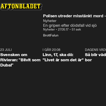
Polisen utreder misstänkt mord -
Nyheter
En gripen efter dödsfall vid sjö
Nyheter
•
27.05.17
•
51 sek
Brott
Falun
23 JULI
1:42
I GÅR 20:08
4:36
DAGENS VÄD
Svensken om
Linn, 17, ska dö:
Så blir väd
Rivieran: "Blivit som
”Livet är som det är”
bor
Dubai"