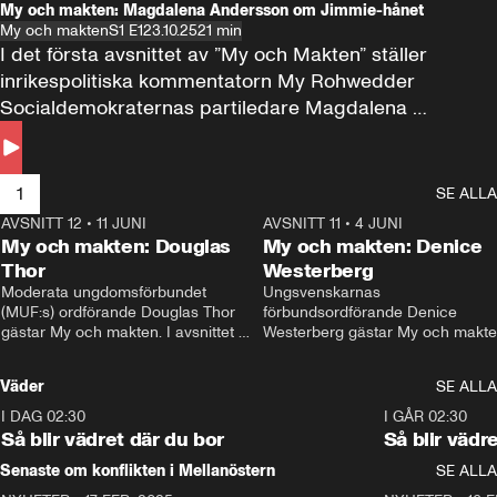
My och makten: Magdalena Andersson om Jimmie-hånet
My och makten
S1 E1
23.10.25
21 min
I det första avsnittet av ”My och Makten” ställer 
inrikespolitiska kommentatorn My Rohwedder 
Socialdemokraternas partiledare Magdalena 
Andersson till svars.
1
SE ALLA
AVSNITT 12
•
11 JUNI
26:27
AVSNITT 11
•
4 JUNI
2
My och makten: Douglas
My och makten: Denice
Thor
Westerberg
Moderata ungdomsförbundet 
Ungsvenskarnas 
(MUF:s) ordförande Douglas Thor 
förbundsordförande Denice 
gästar My och makten. I avsnittet 
Westerberg gästar My och makten.
diskuteras tonårsutvisningarna och 
avsnittet diskuteras migrationsfrå
hur Moderaterna ska locka väljare till 
och hur SD ska locka kvinnliga 
Väder
SE ALLA
valet i höst. 
väljare. 
I DAG 02:30
1:06
I GÅR 02:30
Så blir vädret där du bor
Så blir vädr
Senaste om konflikten i Mellanöstern
SE ALLA