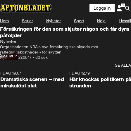
Logga in
Hem
Serier
Nyheter
Sport
Nöje
Livsstil
Försäkringen för den som skjuter någon och får dyra
påföljder
Nyheter
Organisationen NRA:s nya försäkring ska skydda mot 
rättegångskostnader - för skytten
Se mer
Nyheter
•
27.05.17
•
60 sek
SE ALLA
I DAG 19:07
0:42
I DAG 12:19
Dramatiska scenen – med
Här knockas politikern p
mirakulöst slut
stranden