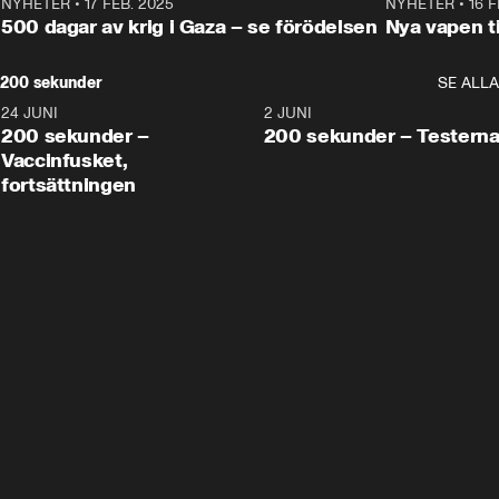
NYHETER
•
17 FEB. 2025
0:45
NYHETER
•
16 F
500 dagar av krig i Gaza – se förödelsen
Nya vapen ti
200 sekunder
SE ALLA
24 JUNI
5:00
2 JUNI
200 sekunder –
200 sekunder – Testern
Vaccinfusket,
fortsättningen