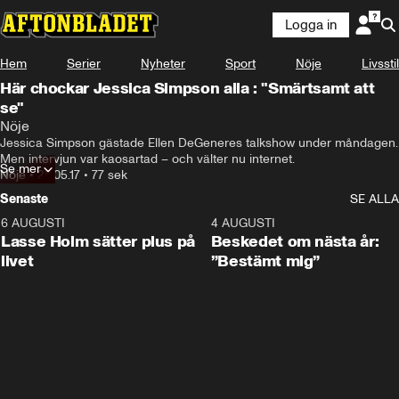
Logga in
Hem
Serier
Nyheter
Sport
Nöje
Livsstil
Här chockar Jessica Simpson alla : "Smärtsamt att
se"
Nöje
Jessica Simpson gästade Ellen DeGeneres talkshow under måndagen. 
Men intervjun var kaosartad – och välter nu internet.
Se mer
Nöje
•
28.05.17
•
77 sek
Senaste
SE ALLA
6 AUGUSTI
1:04
4 AUGUSTI
Lasse Holm sätter plus på
Beskedet om nästa år:
livet
”Bestämt mig”