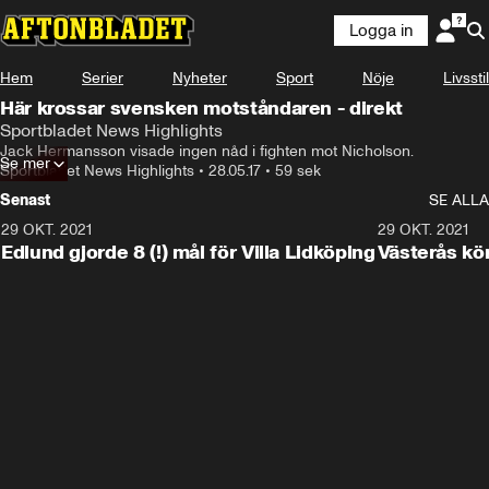
Logga in
Hem
Serier
Nyheter
Sport
Nöje
Livsstil
Här krossar svensken motståndaren - direkt
Sportbladet News Highlights
Jack Hermansson visade ingen nåd i fighten mot Nicholson.
Se mer
Sportbladet News Highlights
•
28.05.17
•
59 sek
Senast
SE ALLA
29 OKT. 2021
4:11
29 OKT. 2021
Edlund gjorde 8 (!) mål för Villa Lidköping
Västerås kö