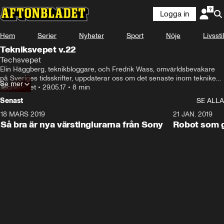
Logga in
Hem
Serier
Nyheter
Sport
Nöje
Livsstil
Tekniksvepet v.22
Techsvepet
Elin Häggberg, teknikbloggare, och Fredrik Wass, omvärldsbevakare 
på Sveriges tidsskrifter, uppdaterar oss om det senaste inom teknikens 
Se mer
värld.
Techsvepet
•
29.05.17
•
8 min
Senast
SE ALLA
18 MARS 2019
2:15
21 JAN. 2019
Så bra är nya värstinglurarna från Sony
Robot som gj