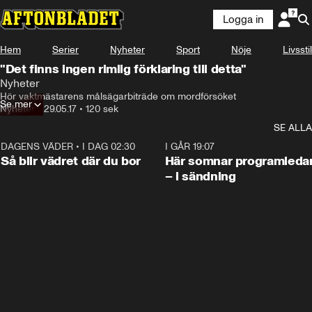
Logga in
Hem
Serier
Nyheter
Sport
Nöje
Livsstil
"Det finns ingen rimlig förklaring till detta"
Nyheter
Hör vaktmästarens målsägarbiträde om mordförsöket
Se mer
Nyheter
•
29.05.17
•
120 sek
SE ALLA
DAGENS VÄDER
•
I DAG 02:30
1:06
I GÅR 19:07
Så blir vädret där du bor
Här somnar programleda
– i sändning