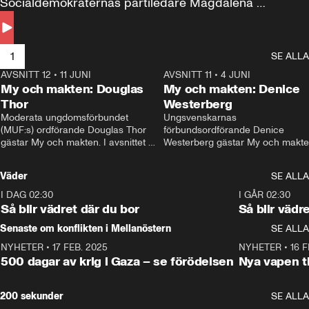
Socialdemokraternas partiledare Magdalena 
Andersson till svars.
1
SE ALLA
AVSNITT 12
•
11 JUNI
26:27
AVSNITT 11
•
4 JUNI
2
My och makten: Douglas
My och makten: Denice
Thor
Westerberg
Moderata ungdomsförbundet 
Ungsvenskarnas 
(MUF:s) ordförande Douglas Thor 
förbundsordförande Denice 
gästar My och makten. I avsnittet 
Westerberg gästar My och makten.
diskuteras tonårsutvisningarna och 
avsnittet diskuteras migrationsfrå
hur Moderaterna ska locka väljare till 
och hur SD ska locka kvinnliga 
Väder
SE ALLA
valet i höst. 
väljare. 
I DAG 02:30
1:06
I GÅR 02:30
Så blir vädret där du bor
Så blir vädr
Senaste om konflikten i Mellanöstern
SE ALLA
NYHETER
•
17 FEB. 2025
0:45
NYHETER
•
16 F
500 dagar av krig i Gaza – se förödelsen
Nya vapen ti
200 sekunder
SE ALLA