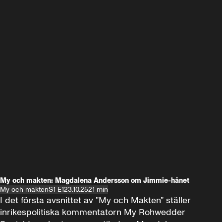
My och makten: Magdalena Andersson om Jimmie-hånet
My och makten
S1 E1
23.10.25
21 min
I det första avsnittet av ”My och Makten” ställer 
inrikespolitiska kommentatorn My Rohwedder 