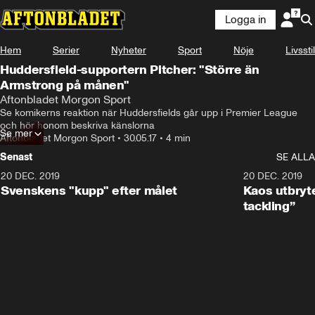
Logga in
Hem
Serier
Nyheter
Sport
Nöje
Livsstil
Huddersfield-supportern Pitcher: "Större än
Armstrong på månen"
Aftonbladet Morgon Sport
Se komikerns reaktion när Huddersfields går upp i Premier League 
och hör honom beskriva känslorna
Se mer
Aftonbladet Morgon Sport
•
30.05.17
•
4 min
Senast
SE ALLA
20 DEC. 2019
0:44
20 DEC. 2019
Svenskens "kupp" efter målet
Kaos utbryte
tackling”