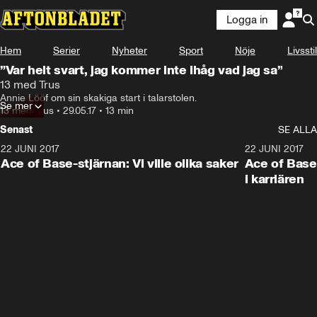
Logga in
Hem
Serier
Nyheter
Sport
Nöje
Livsstil
”Var helt svart, jag kommer inte ihåg vad jag sa”
13 med Trus
Annie Lööf om sin skakiga start i talarstolen.
Se mer
13 med Trus
•
29.05.17
•
13 min
Senast
SE ALLA
22 JUNI 2017
13:00
22 JUNI 2017
Ace of Base-stjärnan: Vi ville olika saker
Ace of Base
i karriären