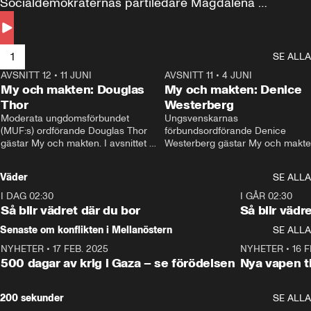
Socialdemokraternas partiledare Magdalena 
Andersson till svars.
1
SE ALLA
AVSNITT 12
•
11 JUNI
26:27
AVSNITT 11
•
4 JUNI
2
My och makten: Douglas
My och makten: Denice
Thor
Westerberg
Moderata ungdomsförbundet 
Ungsvenskarnas 
(MUF:s) ordförande Douglas Thor 
förbundsordförande Denice 
gästar My och makten. I avsnittet 
Westerberg gästar My och makten.
diskuteras tonårsutvisningarna och 
avsnittet diskuteras migrationsfrå
hur Moderaterna ska locka väljare till 
och hur SD ska locka kvinnliga 
Väder
SE ALLA
valet i höst. 
väljare. 
I DAG 02:30
1:06
I GÅR 02:30
Så blir vädret där du bor
Så blir vädr
Senaste om konflikten i Mellanöstern
SE ALLA
NYHETER
•
17 FEB. 2025
0:45
NYHETER
•
16 F
500 dagar av krig i Gaza – se förödelsen
Nya vapen ti
200 sekunder
SE ALLA