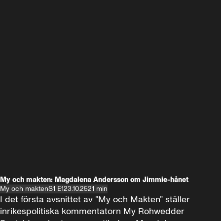
My och makten: Magdalena Andersson om Jimmie-hånet
My och makten
S1 E1
23.10.25
21 min
I det första avsnittet av ”My och Makten” ställer 
inrikespolitiska kommentatorn My Rohwedder 