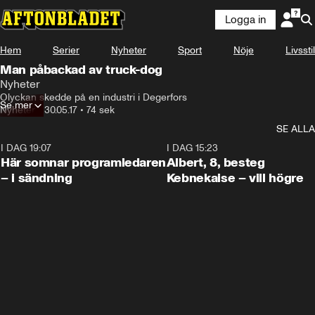
Logga in
Hem
Serier
Nyheter
Sport
Nöje
Livsstil
Man påbackad av truck-dog
Nyheter
Olyckan skedde på en industri i Degerfors
Se mer
Nyheter
•
30.05.17
•
74 sek
SE ALLA
I DAG 19:07
0:45
I DAG 15:23
Här somnar programledaren
Albert, 8, besteg
– i sändning
Kebnekaise – vill högre