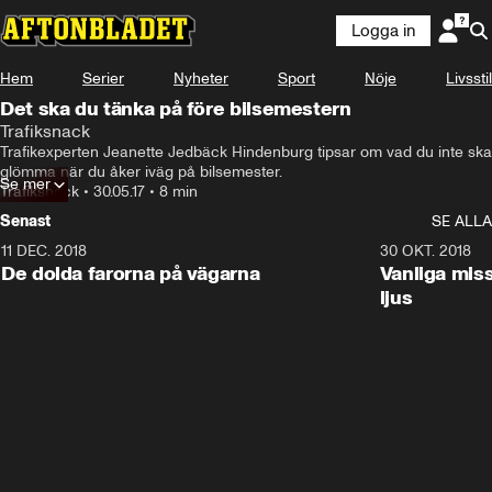
Logga in
Hem
Serier
Nyheter
Sport
Nöje
Livsstil
Det ska du tänka på före bilsemestern
Trafiksnack
Trafikexperten Jeanette Jedbäck Hindenburg tipsar om vad du inte ska 
glömma när du åker iväg på bilsemester.
Se mer
Trafiksnack
•
30.05.17
•
8 min
Senast
SE ALLA
11 DEC. 2018
7:24
30 OKT. 2018
De dolda farorna på vägarna
Vanliga mis
ljus