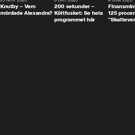
3
25 NOV. 2025
31:05
8 OKT. 2025
4:29
4 JUNI 2025
Knutby – Vem
200 sekunder –
Finansmin
mördade Alexandra?
Köttfusket: Se hela
125 procent
programmet här
"Skattever
viktig uppg