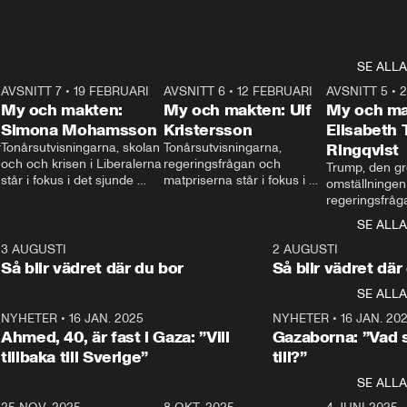
SE ALLA
7
AVSNITT 7
•
19 FEBRUARI
24:30
AVSNITT 6
•
12 FEBRUARI
27:30
AVSNITT 5
•
My och makten:
My och makten: Ulf
My och ma
Simona Mohamsson
Kristersson
Elisabeth
 
Tonårsutvisningarna, skolan 
Tonårsutvisningarna, 
Ringqvist
och och krisen i Liberalerna 
regeringsfrågan och 
Trump, den gr
står i fokus i det sjunde 
matpriserna står i fokus i 
omställningen
avsnittet av ”My och 
det sjätte avsnittet av ”My 
regeringsfråga
makten”. Se när 
och makten”. Se när 
centrum i det 
SE ALLA
Aftonbladets inrikespolitiska 
Aftonbladets inrikespolitiska 
avsnittet av ”
kommentator My 
kommentator My 
6
3 AUGUSTI
1:06
2 AUGUSTI
Makten”. Se nä
Rohwedder ställer 
Rohwedder ställer 
Så blir vädret där du bor
Så blir vädret där
Aftonbladets in
utbildnings- och 
statsminister Ulf Kristersson 
kommentator 
SE ALLA
integrationsminister Simona 
till svars.
Rohwedder stäl
Mohamsson till svars.
Centerpartiets
2
NYHETER
•
16 JAN. 2025
1:01
NYHETER
•
16 JAN. 20
Thand Ring till
Ahmed, 40, är fast i Gaza: ”Vill
Gazaborna: ”Vad s
tillbaka till Sverige”
till?”
SE ALLA