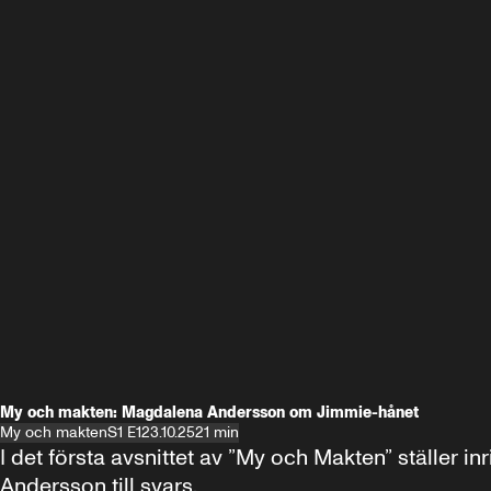
My och makten: Magdalena Andersson om Jimmie-hånet
My och makten
S1 E1
23.10.25
21 min
I det första avsnittet av ”My och Makten” ställe
Andersson till svars.