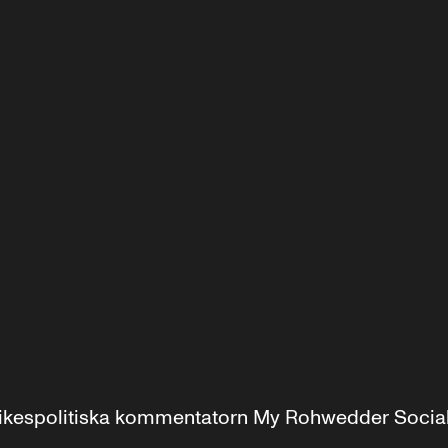
r inrikespolitiska kommentatorn My Rohwedder Soci