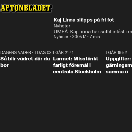
Kaj Linna släpps på fri fot
Nyheter
UMEÅ. Kaj Linna har suttit inlåst i 
Nyheter
•
30.05.17
•
7 min
DAGENS VÄDER
•
I DAG 02:30
1:06
I GÅR 21:41
0:35
I GÅR 18:52
Så blir vädret där du
Larmet: Misstänkt
Uppgifter:
bor
farligt föremål i
gärningsm
centrala Stockholm
samma ö