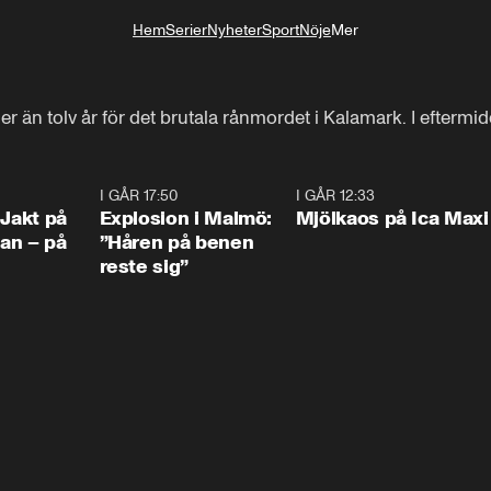
Hem
Serier
Nyheter
Sport
Nöje
Mer
Livsstil
mer än tolv år för det brutala rånmordet i Kalamark. I eftermid
0:33
I GÅR 17:50
1:10
I GÅR 12:33
0:2
 Jakt på
Explosion i Malmö:
Mjölkaos på Ica Maxi
an – på
”Håren på benen
reste sig”