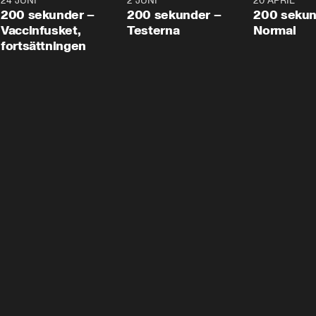
24 JUNI
5:00
2 JUNI
4:23
20 APRIL
200 sekunder –
200 sekunder –
200 sekun
Vaccinfusket,
Testerna
Normal
fortsättningen