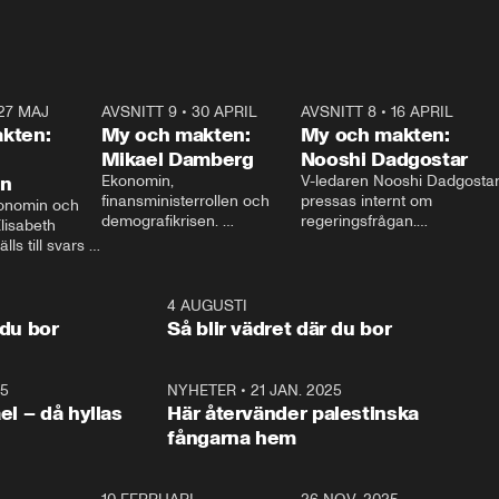
27 MAJ
3:51
AVSNITT 9
•
30 APRIL
24:00
AVSNITT 8
•
16 APRIL
25:1
kten:
My och makten:
My och makten:
Mikael Damberg
Nooshi Dadgostar
on
Ekonomin, 
V-ledaren Nooshi Dadgostar
finansministerrollen och 
pressas internt om 
onomin och 
demografikrisen. 
regeringsfrågan.

lisabeth 
Oppositionen ställs till svars 
I Aftonbladets 
ls till svars 
när Socialdemokraternas 
partiledarutfrågning ”My 
stern gästar 
Mikael Damberg gästar My 
och Makten” sätter hon ner 
My och Makten. 
och Makten. 
foten mot kritikerna:

1:06
4 AUGUSTI
1:0
– Vi ställer upp i val. Ska vi 
 du bor
Så blir vädret där du bor
vara med så sitter vi förstås 
25
1:22
NYHETER
•
21 JAN. 2025
0:5
ael – då hyllas
Här återvänder palestinska
fångarna hem