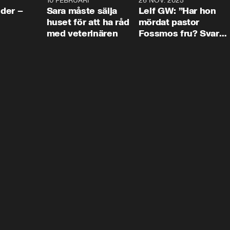
4:24
10 FEBRUARI
4:13
26 NOV. 2025
8:1
der –
Sara måste sälja
Leif GW: ”Har hon
huset för att ha råd
mördat pastor
med veterinären
Fossmos fru? Svar
nej.”