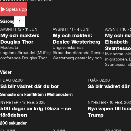
Spela upp
1
Säsong
AVSNITT 12
•
11 JUNI
26:27
AVSNITT 11
•
4 JUNI
23:40
AVSNITT 10
•
My och makten:
My och makten:
My och ma
Douglas Thor
Denice Westerberg
Elisabeth
Moderata 
Ungsvenskarnas 
Svantess
ungdomsförbundet (MUF:s) 
förbundsordförande Denice 
Kvinnorna, ek
ordförande Douglas Thor 
Westerberg gästar My och 
migrationen. E
gästar My och makten. I 
makten. I avsnittet 
Svantesson stäl
avsnittet diskuteras 
diskuteras migrationsfrågan 
när finansmini
Väder
tonårsutvisningarna och hur 
och hur SD ska locka 
Moderaterna ska locka 
kvinnliga väljare. 
I DAG 02:30
1:06
I GÅR 02:30
väljare till valet i höst. 
Så blir vädret där du bor
Så blir vädret där
Senaste om konflikten i Mellanöstern
NYHETER
•
17 FEB. 2025
0:45
NYHETER
•
16 FEB. 20
500 dagar av krig i Gaza – se
Nya vapen till Isr
förödelsen
Trump
200 sekunder