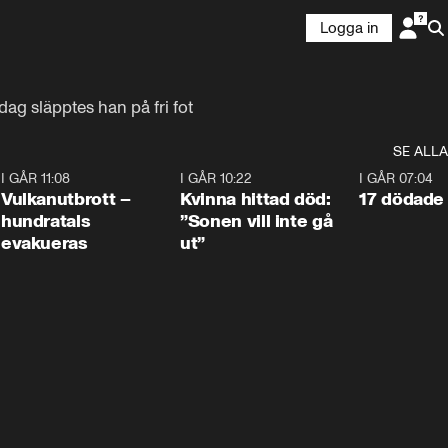
Logga in
dag släpptes han på fri fot
SE ALLA
4
I GÅR 11:08
0:27
I GÅR 10:22
1:12
I GÅR 07:04
Vulkanutbrott –
Kvinna hittad död:
17 dödade 
hundratals
”Sonen vill inte gå
evakueras
ut”