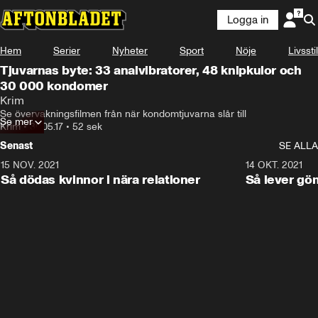
Logga in
Hem
Serier
Nyheter
Sport
Nöje
Livsstil
Tjuvarnas byte: 33 analvibratorer, 48 knipkulor och
30 000 kondomer
Krim
Se övervakningsfilmen från när kondomtjuvarna slår till
Se mer
Krim
•
30.05.17
•
52 sek
Senast
SE ALLA
15 NOV. 2021
3:28
14 OKT. 2021
Så dödas kvinnor i nära relationer
Så lever gö