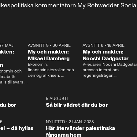
r inrikespolitiska kommentatorn My Rohwedder Soci
27 MAJ
3:51
AVSNITT 9
•
30 APRIL
24:00
AVSNITT 8
•
16 APRIL
25:1
kten:
My och makten:
My och makten:
Mikael Damberg
Nooshi Dadgostar
on
Ekonomin, 
V-ledaren Nooshi Dadgostar
finansministerrollen och 
pressas internt om 
onomin och 
demografikrisen. 
regeringsfrågan.

lisabeth 
Oppositionen ställs till svars 
I Aftonbladets 
ls till svars 
när Socialdemokraternas 
partiledarutfrågning ”My 
stern gästar 
Mikael Damberg gästar My 
och Makten” sätter hon ner 
My och Makten. 
och Makten. 
foten mot kritikerna:

1:06
5 AUGUSTI
1:0
– Vi ställer upp i val. Ska vi 
 du bor
Så blir vädret där du bor
vara med så sitter vi förstås 
25
1:22
NYHETER
•
21 JAN. 2025
0:5
ael – då hyllas
Här återvänder palestinska
fångarna hem