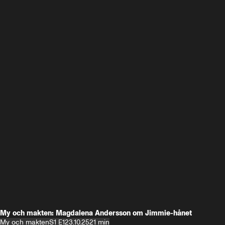
My och makten: Magdalena Andersson om Jimmie-hånet
My och makten
S1 E1
23.10.25
21 min