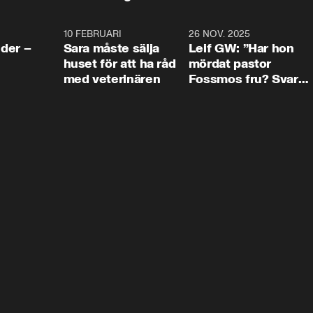
4:24
10 FEBRUARI
4:13
26 NOV. 2025
8:1
der –
Sara måste sälja
Leif GW: ”Har hon
huset för att ha råd
mördat pastor
med veterinären
Fossmos fru? Svar
nej.”