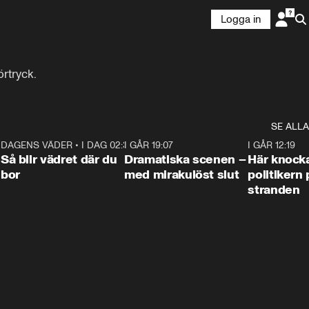
Logga in
rtryck.
SE ALLA
7
DAGENS VÄDER
•
I DAG 02:30
1:06
I GÅR 19:07
0:42
I GÅR 12:19
Så blir vädret där du
Dramatiska scenen –
Här knock
bor
med mirakulöst slut
politikern 
stranden