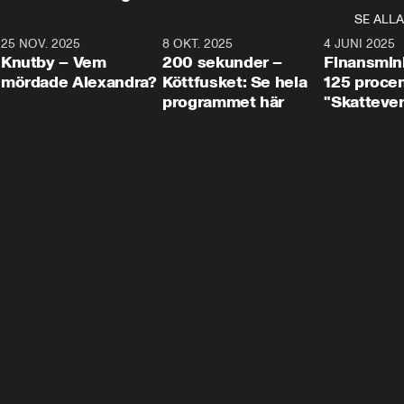
SE ALLA
3
25 NOV. 2025
31:05
8 OKT. 2025
4:29
4 JUNI 2025
Knutby – Vem
200 sekunder –
Finansmin
mördade Alexandra?
Köttfusket: Se hela
125 procent
programmet här
"Skattever
viktig uppg