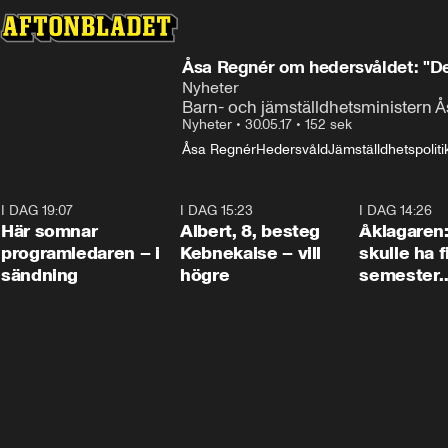
Åsa Regnér om hedersvåldet: "Det
Nyheter
Barn- och jämställdhetsministern 
Nyheter
•
30.05.17
•
152 sek
Åsa Regnér
Hedersvåld
Jämställdhetspoliti
I DAG 19:07
0:45
I DAG 15:23
0:54
I DAG 14:26
Här somnar
Albert, 8, besteg
Åklagaren
programledaren – i
Kebnekaise – vill
skulle ha f
sändning
högre
semester
tillsamma