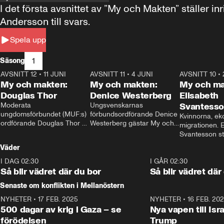
I det första avsnittet av ”My och Makten” ställe
Andersson till svars.
Spela upp
1
Säsong
AVSNITT 12
•
11 JUNI
26:27
AVSNITT 11
•
4 JUNI
23:40
AVSNITT 10
•
My och makten:
My och makten:
My och ma
Douglas Thor
Denice Westerberg
Elisabeth
Moderata 
Ungsvenskarnas 
Svantess
ungdomsförbundet (MUF:s) 
förbundsordförande Denice 
Kvinnorna, ek
ordförande Douglas Thor 
Westerberg gästar My och 
migrationen. E
gästar My och makten. I 
makten. I avsnittet 
Svantesson stäl
avsnittet diskuteras 
diskuteras migrationsfrågan 
när finansmini
Väder
tonårsutvisningarna och hur 
och hur SD ska locka 
Moderaterna ska locka 
kvinnliga väljare. 
I DAG 02:30
1:06
I GÅR 02:30
väljare till valet i höst. 
Så blir vädret där du bor
Så blir vädret där
Senaste om konflikten i Mellanöstern
NYHETER
•
17 FEB. 2025
0:45
NYHETER
•
16 FEB. 20
500 dagar av krig i Gaza – se
Nya vapen till Isr
förödelsen
Trump