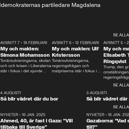
aldemokraternas partiledare Magdalena 
SE ALLA
7
AVSNITT 7
•
19 FEBRUARI
24:30
AVSNITT 6
•
12 FEBRUARI
27:30
AVSNITT 5
•
My och makten:
My och makten: Ulf
My och ma
Simona Mohamsson
Kristersson
Elisabeth
 
Tonårsutvisningarna, skolan 
Tonårsutvisningarna, 
Ringqvist
och och krisen i Liberalerna 
regeringsfrågan och 
Trump, den gr
står i fokus i det sjunde 
matpriserna står i fokus i 
omställningen
avsnittet av ”My och 
det sjätte avsnittet av ”My 
regeringsfråga
makten”. Se när 
och makten”. Se när 
centrum i det 
SE ALLA
Aftonbladets inrikespolitiska 
Aftonbladets inrikespolitiska 
avsnittet av ”
kommentator My 
kommentator My 
6
4 AUGUSTI
1:06
3 AUGUSTI
Makten”. Se nä
Rohwedder ställer 
Rohwedder ställer 
Så blir vädret där du bor
Så blir vädret där
Aftonbladets in
utbildnings- och 
statsminister Ulf Kristersson 
kommentator 
SE ALLA
integrationsminister Simona 
till svars.
Rohwedder stäl
Mohamsson till svars.
Centerpartiets
2
NYHETER
•
16 JAN. 2025
1:01
NYHETER
•
16 JAN. 20
Thand Ring till
Ahmed, 40, är fast i Gaza: ”Vill
Gazaborna: ”Vad s
tillbaka till Sverige”
till?”