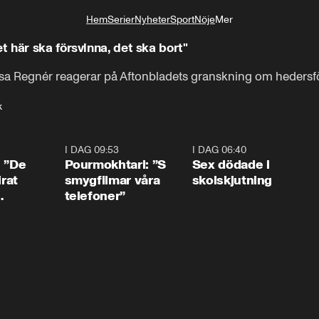
Hem
Serier
Nyheter
Sport
Nöje
Mer
Livsstil
 här ska försvinna, det ska bort"
Åsa Regnér reagerar på Aftonbladets granskning om hedersfö
k
1:54
I DAG 09:53
1:36
I DAG 06:40
0:4
: ”De
Pourmokhtari: ”S
Sex dödade i
irat
smygfilmar våra
skolskjutning
telefoner”
ns”