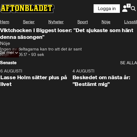
Logga in
Hem
Serier
Nyheter
Sport
Nöje
Livsstil
Viktchocken i Biggest loser: "Det sjukaste som hänt
denna säsongen"
Nöje
Ingen av deltagarna kan tro att det är sant
Se mer
Nöje
•
30.05.17
•
93 sek
Senaste
SE ALLA
6 AUGUSTI
1:04
4 AUGUSTI
Lasse Holm sätter plus på
Beskedet om nästa år:
livet
”Bestämt mig”