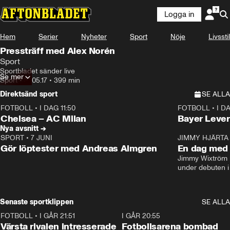
Logga in
Hem
Serier
Nyheter
Sport
Nöje
Livsstil
Pressträff med Alex Norén
Sport
Sportbladet sänder live
Se mer
Sport
•
31.05.17
•
399 min
Direktsänd sport
SE ALLA
FOTBOLL
•
I DAG 11:50
FOTBOLL
•
I D
Plus
Plus
Chelsea – AC Milan
Bayer Lever
Nya avsnitt →
SPORT
•
7 JUNI
16:36
JIMMY HJÄRTA
Gör löptester med Andreas Almgren
En dag med 
Jimmy Wixtröm 
under debuten i
Senaste sportklippen
SE ALLA
FOTBOLL
•
I GÅR 21:51
0:31
I GÅR 20:55
Värsta rivalen intresserade
Fotbollsarena bombad