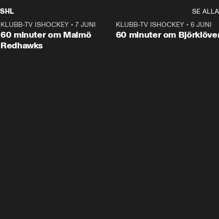
SHL
SE ALLA
KLUBB-TV ISHOCKEY
•
7 JUNI
1:02:53
KLUBB-TV ISHOCKEY
•
6 JUNI
1:0
Plus
60 minuter om Malmö
60 minuter om Björklöve
Redhawks