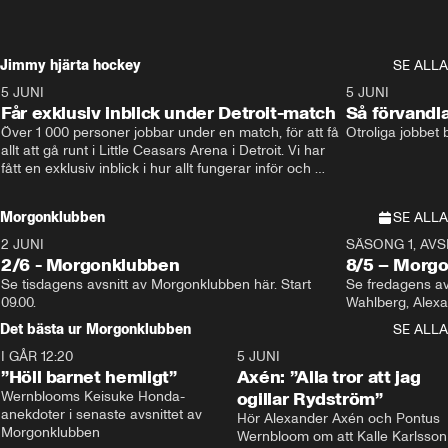
Jimmy hjärta hockey
SE ALLA
5 JUNI
11:14
5 JUNI
Får exklusiv inblick under Detroit-match
Så förvandl
Över 1 000 personer jobbar under en match, för att få 
Otroliga jobbet
allt att gå runt i Little Ceasars Arena i Detroit. Vi har 
fått en exklusiv inblick i hur allt fungerar inför och 
under match i världens bästa hockeyliga
Morgonklubben
SE ALLA
2 JUNI
SÄSONG 1, AVSN
2/6 - Morgonklubben
8/5 – Morg
Se tisdagens avsnitt av Morgonklubben här. Start 
Se fredagens av
09.00. 
Det bästa ur Morgonklubben
SE ALLA
I GÅR 12:20
1:14
5 JUNI
”Höll barnet hemligt”
Axén: ”Alla tror att jag
Wernblooms Keisuke Honda-
ogillar Rydström”
anekdoter i senaste avsnittet av 
Hör Alexander Axén och Pontus 
Morgonklubben
Wernbloom om att Kalle Karlsson 