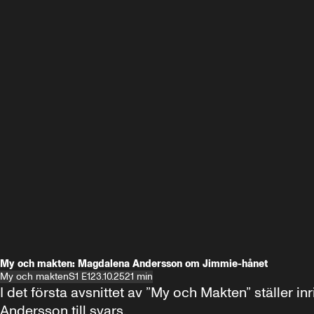
My och makten: Magdalena Andersson om Jimmie-hånet
My och makten
S1 E1
23.10.25
21 min
I det första avsnittet av ”My och Makten” ställe
Andersson till svars.