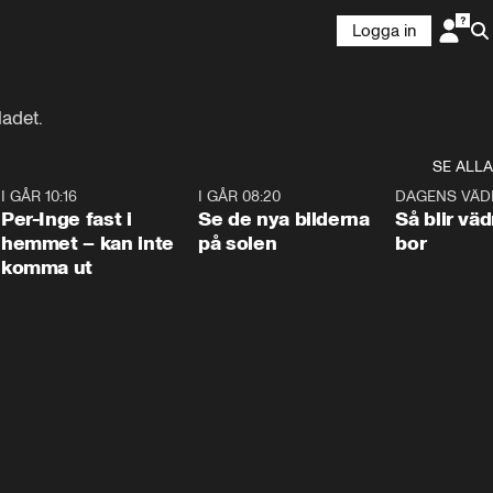
Logga in
ladet.
SE ALLA
5
I GÅR 10:16
1:26
I GÅR 08:20
0:31
DAGENS VÄD
Per-Inge fast i
Se de nya bilderna
Så blir väd
hemmet – kan inte
på solen
bor
komma ut