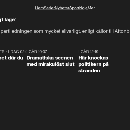
Hem
Serier
Nyheter
Sport
Nöje
Mer
Livsstil
gt läge”
artiledningen som mycket allvarligt, enligt källor till Aftonb
ER
•
I DAG 02:30
1:06
I GÅR 19:07
0:42
I GÅR 12:19
0:4
ret där du
Dramatiska scenen –
Här knockas
med mirakulöst slut
politikern på
stranden