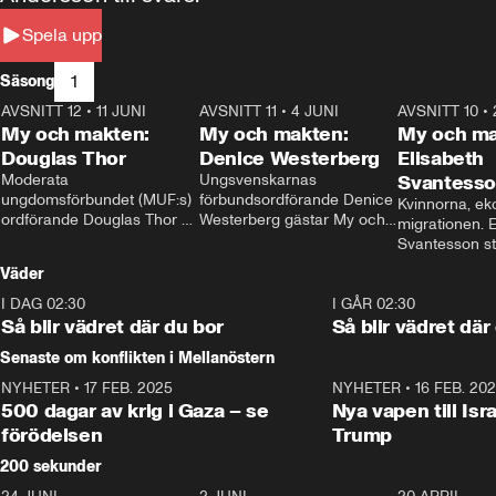
Spela upp
1
Säsong
AVSNITT 12
•
11 JUNI
26:27
AVSNITT 11
•
4 JUNI
23:40
AVSNITT 10
•
My och makten:
My och makten:
My och ma
Douglas Thor
Denice Westerberg
Elisabeth
Moderata 
Ungsvenskarnas 
Svantess
ungdomsförbundet (MUF:s) 
förbundsordförande Denice 
Kvinnorna, ek
ordförande Douglas Thor 
Westerberg gästar My och 
migrationen. E
gästar My och makten. I 
makten. I avsnittet 
Svantesson stäl
avsnittet diskuteras 
diskuteras migrationsfrågan 
när finansmini
Väder
tonårsutvisningarna och hur 
och hur SD ska locka 
Moderaterna ska locka 
kvinnliga väljare. 
I DAG 02:30
1:06
I GÅR 02:30
väljare till valet i höst. 
Så blir vädret där du bor
Så blir vädret där
Senaste om konflikten i Mellanöstern
NYHETER
•
17 FEB. 2025
0:45
NYHETER
•
16 FEB. 20
500 dagar av krig i Gaza – se
Nya vapen till Isr
förödelsen
Trump
200 sekunder