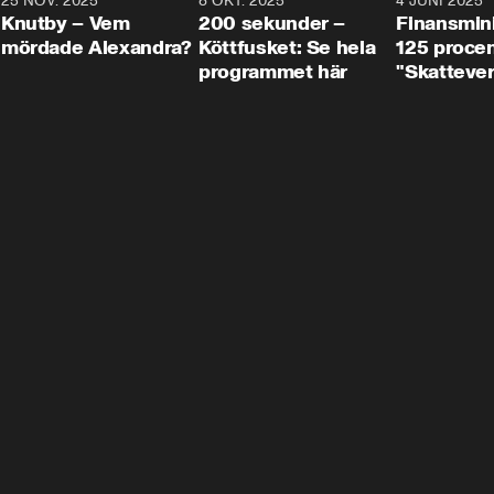
3
25 NOV. 2025
31:05
8 OKT. 2025
4:29
4 JUNI 2025
Knutby – Vem
200 sekunder –
Finansmin
mördade Alexandra?
Köttfusket: Se hela
125 procent
programmet här
"Skattever
viktig uppg