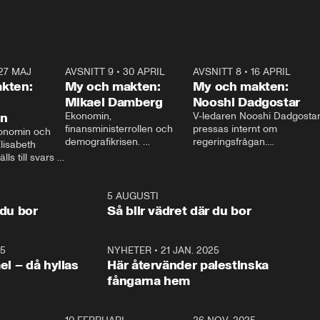
27 MAJ
3:51
AVSNITT 9
•
30 APRIL
24:00
AVSNITT 8
•
16 APRIL
25:1
kten:
My och makten:
My och makten:
Mikael Damberg
Nooshi Dadgostar
on
Ekonomin, 
V-ledaren Nooshi Dadgostar
finansministerrollen och 
pressas internt om 
onomin och 
demografikrisen. 
regeringsfrågan.

lisabeth 
Oppositionen ställs till svars 
I Aftonbladets 
ls till svars 
när Socialdemokraternas 
partiledarutfrågning ”My 
stern gästar 
Mikael Damberg gästar My 
och Makten” sätter hon ner 
My och Makten. 
och Makten. 
foten mot kritikerna:

1:06
5 AUGUSTI
1:0
– Vi ställer upp i val. Ska vi 
 du bor
Så blir vädret där du bor
vara med så sitter vi förstås 
25
1:22
NYHETER
•
21 JAN. 2025
0:5
ael – då hyllas
Här återvänder palestinska
fångarna hem