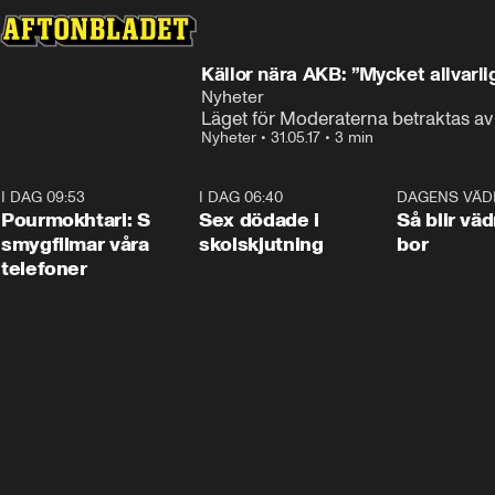
Källor nära AKB: ”Mycket allvarli
Nyheter
Läget för Moderaterna betraktas av p
Nyheter
•
31.05.17
•
3 min
I DAG 09:53
1:36
I DAG 06:40
0:47
DAGENS VÄD
Pourmokhtari: S
Sex dödade i
Så blir väd
smygfilmar våra
skolskjutning
bor
telefoner