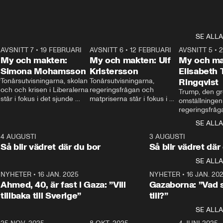
SE ALLA
7
AVSNITT 7
•
19 FEBRUARI
24:30
AVSNITT 6
•
12 FEBRUARI
27:30
AVSNITT 5
•
My och makten:
My och makten: Ulf
My och ma
Simona Mohamsson
Kristersson
Elisabeth
 
Tonårsutvisningarna, skolan 
Tonårsutvisningarna, 
Ringqvist
och och krisen i Liberalerna 
regeringsfrågan och 
Trump, den gr
står i fokus i det sjunde 
matpriserna står i fokus i 
omställningen
avsnittet av ”My och 
det sjätte avsnittet av ”My 
regeringsfråga
makten”. Se när 
och makten”. Se när 
centrum i det 
SE ALLA
Aftonbladets inrikespolitiska 
Aftonbladets inrikespolitiska 
avsnittet av ”
kommentator My 
kommentator My 
6
4 AUGUSTI
1:06
3 AUGUSTI
Makten”. Se nä
Rohwedder ställer 
Rohwedder ställer 
Så blir vädret där du bor
Så blir vädret där
Aftonbladets in
utbildnings- och 
statsminister Ulf Kristersson 
kommentator 
SE ALLA
integrationsminister Simona 
till svars.
Rohwedder stäl
Mohamsson till svars.
Centerpartiets
2
NYHETER
•
16 JAN. 2025
1:01
NYHETER
•
16 JAN. 20
Thand Ring till
Ahmed, 40, är fast i Gaza: ”Vill
Gazaborna: ”Vad s
tillbaka till Sverige”
till?”
SE ALLA