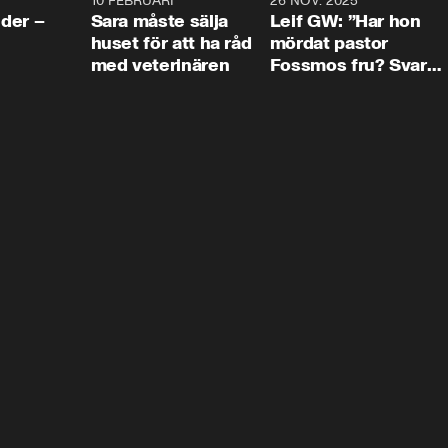
4:24
10 FEBRUARI
4:13
26 NOV. 2025
8:1
der –
Sara måste sälja
Leif GW: ”Har hon
huset för att ha råd
mördat pastor
med veterinären
Fossmos fru? Svar
nej.”