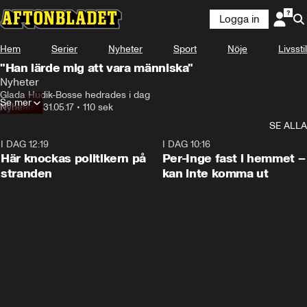
Logga in
Hem
Serier
Nyheter
Sport
Nöje
Livsstil
"Han lärde mig att vara människa"
Nyheter
Glada Hudik-Bosse hedrades i dag
Se mer
Nyheter
•
31.05.17
•
110 sek
SE ALLA
I DAG 12:19
0:45
I DAG 10:16
Här knockas politikern på
Per-Inge fast i hemmet –
stranden
kan inte komma ut