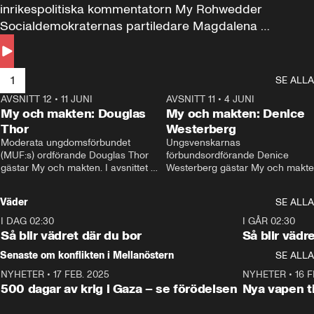
inrikespolitiska kommentatorn My Rohwedder 
Socialdemokraternas partiledare Magdalena 
Andersson till svars.
1
SE ALLA
AVSNITT 12
•
11 JUNI
26:27
AVSNITT 11
•
4 JUNI
2
My och makten: Douglas
My och makten: Denice
Thor
Westerberg
Moderata ungdomsförbundet 
Ungsvenskarnas 
(MUF:s) ordförande Douglas Thor 
förbundsordförande Denice 
gästar My och makten. I avsnittet 
Westerberg gästar My och makten.
diskuteras tonårsutvisningarna och 
avsnittet diskuteras migrationsfrå
hur Moderaterna ska locka väljare till 
och hur SD ska locka kvinnliga 
Väder
SE ALLA
valet i höst. 
väljare. 
I DAG 02:30
1:06
I GÅR 02:30
Så blir vädret där du bor
Så blir vädr
Senaste om konflikten i Mellanöstern
SE ALLA
NYHETER
•
17 FEB. 2025
0:45
NYHETER
•
16 F
500 dagar av krig i Gaza – se förödelsen
Nya vapen ti