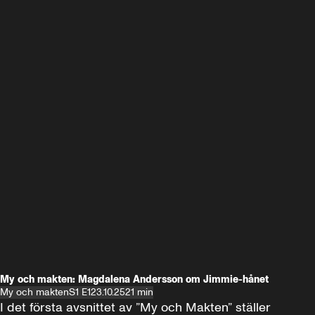
My och makten: Magdalena Andersson om Jimmie-hånet
My och makten
S1 E1
23.10.25
21 min
I det första avsnittet av ”My och Makten” ställer 