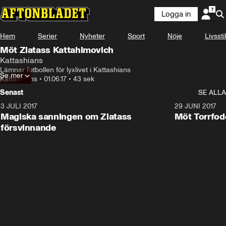
Logga in
Hem
Serier
Nyheter
Sport
Nöje
Livsstil
Möt Zlatass Kattahimovich
Kattashians
Lämnar fotbollen för lyxlivet i Kattashians
Se mer
Kattashians
•
01.06.17
•
43 sek
Senast
SE ALLA
3 JULI 2017
4:19
29 JUNI 2017
Magiska sanningen om Zlatass
Möt Torrfod
försvinnande