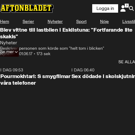
Logga in
Hem
Serier
Nyheter
Sport
Nöje
Livsstil
Blev vittne till lastbilen i Eskilstuna: "Fortfarande lite
skakis"
Nyheter
Beskriver personen som körde som "helt tom i blicken"
Se mer
Nyheter
•
01.06.17
•
173 sek
SE ALLA
I DAG 09:53
1:36
I DAG 06:40
Pourmokhtari: S smygfilmar
Sex dödade i skolskjutni
våra telefoner