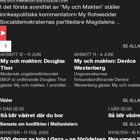
My och makten
S1 E1
23.10.25
21 min
I det första avsnittet av ”My och Makten” ställer 
inrikespolitiska kommentatorn My Rohwedder 
Socialdemokraternas partiledare Magdalena 
Andersson till svars.
1
SE ALLA
AVSNITT 12
•
11 JUNI
26:27
AVSNITT 11
•
4 JUNI
2
My och makten: Douglas
My och makten: Denice
Thor
Westerberg
Moderata ungdomsförbundet 
Ungsvenskarnas 
(MUF:s) ordförande Douglas Thor 
förbundsordförande Denice 
gästar My och makten. I avsnittet 
Westerberg gästar My och makten.
diskuteras tonårsutvisningarna och 
avsnittet diskuteras migrationsfrå
hur Moderaterna ska locka väljare till 
och hur SD ska locka kvinnliga 
Väder
SE ALLA
valet i höst. 
väljare. 
I DAG 02:30
1:06
I GÅR 02:30
Så blir vädret där du bor
Så blir vädr
Senaste om konflikten i Mellanöstern
SE ALLA
NYHETER
•
17 FEB. 2025
0:45
NYHETER
•
16 F
500 dagar av krig i Gaza – se förödelsen
Nya vapen ti