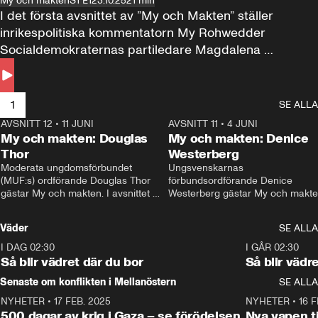
My och makten
S1 E1
23.10.25
21 min
I det första avsnittet av ”My och Makten” ställer 
inrikespolitiska kommentatorn My Rohwedder 
Socialdemokraternas partiledare Magdalena 
Andersson till svars.
1
SE ALLA
AVSNITT 12
•
11 JUNI
26:27
AVSNITT 11
•
4 JUNI
2
My och makten: Douglas
My och makten: Denice
Thor
Westerberg
Moderata ungdomsförbundet 
Ungsvenskarnas 
(MUF:s) ordförande Douglas Thor 
förbundsordförande Denice 
gästar My och makten. I avsnittet 
Westerberg gästar My och makten.
diskuteras tonårsutvisningarna och 
avsnittet diskuteras migrationsfrå
hur Moderaterna ska locka väljare till 
och hur SD ska locka kvinnliga 
Väder
SE ALLA
valet i höst. 
väljare. 
I DAG 02:30
1:06
I GÅR 02:30
Så blir vädret där du bor
Så blir vädr
Senaste om konflikten i Mellanöstern
SE ALLA
NYHETER
•
17 FEB. 2025
0:45
NYHETER
•
16 F
500 dagar av krig i Gaza – se förödelsen
Nya vapen ti