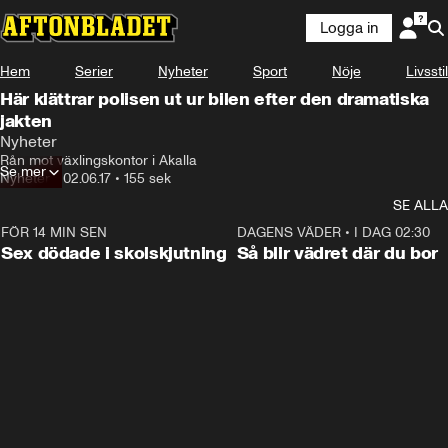
Logga in
Hem
Serier
Nyheter
Sport
Nöje
Livsstil
Här klättrar polisen ut ur bilen efter den dramatiska
jakten
Nyheter
Rån mot växlingskontor i Akalla
Se mer
Nyheter
•
02.06.17
•
155 sek
SE ALLA
FÖR 14 MIN SEN
0:35
DAGENS VÄDER
•
I DAG 02:30
Sex dödade i skolskjutning
Så blir vädret där du bor