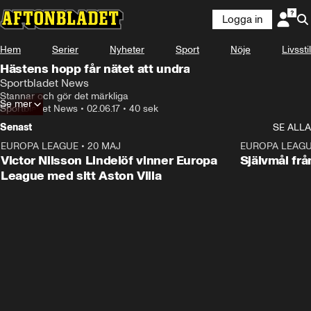
Logga in
Hem
Serier
Nyheter
Sport
Nöje
Livsstil
Hästens hopp får nätet att undra
Sportbladet News
Stannar och gör det märkliga
Se mer
Sportbladet News
•
02.06.17
•
40 sek
Senast
SE ALLA
EUROPA LEAGUE
•
20 MAJ
1:32
EUROPA LEAG
Victor Nilsson Lindelöf vinner Europa
Självmål frå
League med sitt Aston Villa