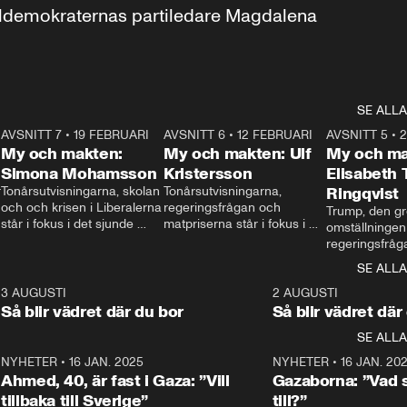
aldemokraternas partiledare Magdalena 
SE ALLA
7
AVSNITT 7
•
19 FEBRUARI
24:30
AVSNITT 6
•
12 FEBRUARI
27:30
AVSNITT 5
•
My och makten:
My och makten: Ulf
My och ma
Simona Mohamsson
Kristersson
Elisabeth
 
Tonårsutvisningarna, skolan 
Tonårsutvisningarna, 
Ringqvist
och och krisen i Liberalerna 
regeringsfrågan och 
Trump, den gr
står i fokus i det sjunde 
matpriserna står i fokus i 
omställningen
avsnittet av ”My och 
det sjätte avsnittet av ”My 
regeringsfråga
makten”. Se när 
och makten”. Se när 
centrum i det 
SE ALLA
Aftonbladets inrikespolitiska 
Aftonbladets inrikespolitiska 
avsnittet av ”
kommentator My 
kommentator My 
6
3 AUGUSTI
1:06
2 AUGUSTI
Makten”. Se nä
Rohwedder ställer 
Rohwedder ställer 
Så blir vädret där du bor
Så blir vädret där
Aftonbladets in
utbildnings- och 
statsminister Ulf Kristersson 
kommentator 
SE ALLA
integrationsminister Simona 
till svars.
Rohwedder stäl
Mohamsson till svars.
Centerpartiets
2
NYHETER
•
16 JAN. 2025
1:01
NYHETER
•
16 JAN. 20
Thand Ring till
Ahmed, 40, är fast i Gaza: ”Vill
Gazaborna: ”Vad s
tillbaka till Sverige”
till?”