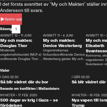
I det första avsnittet av ”My och Makten” ställe
Andersson till svars.
Spela upp
1
Säsong
AVSNITT 12
•
11 JUNI
26:27
AVSNITT 11
•
4 JUNI
23:40
AVSNITT 10
•
My och makten:
My och makten:
My och ma
Douglas Thor
Denice Westerberg
Elisabeth
Moderata 
Ungsvenskarnas 
Svantess
ungdomsförbundet (MUF:s) 
förbundsordförande Denice 
Kvinnorna, ek
ordförande Douglas Thor 
Westerberg gästar My och 
migrationen. E
gästar My och makten. I 
makten. I avsnittet 
Svantesson stäl
avsnittet diskuteras 
diskuteras migrationsfrågan 
när finansmini
Väder
tonårsutvisningarna och hur 
och hur SD ska locka 
Moderaterna ska locka 
kvinnliga väljare. 
I DAG 02:30
1:06
I GÅR 02:30
väljare till valet i höst. 
Så blir vädret där du bor
Så blir vädret där
Senaste om konflikten i Mellanöstern
NYHETER
•
17 FEB. 2025
0:45
NYHETER
•
16 FEB. 20
500 dagar av krig i Gaza – se
Nya vapen till Isr
förödelsen
Trump