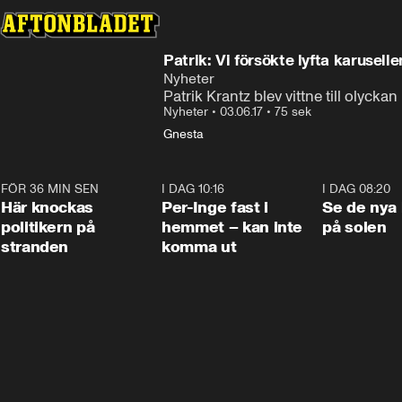
Patrik: Vi försökte lyfta karusel
Nyheter
Patrik Krantz blev vittne till olyckan
Nyheter
•
03.06.17
•
75 sek
Gnesta
FÖR 36 MIN SEN
0:45
I DAG 10:16
1:26
I DAG 08:20
Här knockas
Per-Inge fast i
Se de nya 
politikern på
hemmet – kan inte
på solen
stranden
komma ut