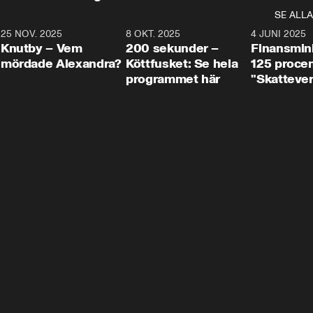
SE ALLA
3
25 NOV. 2025
31:05
8 OKT. 2025
4:29
4 JUNI 2025
Knutby – Vem
200 sekunder –
Finansmin
mördade Alexandra?
Köttfusket: Se hela
125 procent
programmet här
"Skattever
viktig uppg