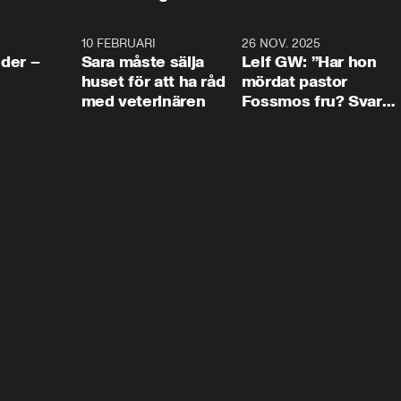
4:24
10 FEBRUARI
4:13
26 NOV. 2025
8:1
der –
Sara måste sälja
Leif GW: ”Har hon
huset för att ha råd
mördat pastor
med veterinären
Fossmos fru? Svar
nej.”