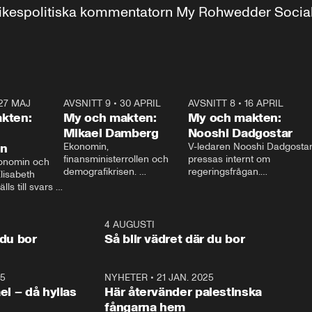
r inrikespolitiska kommentatorn My Rohwedder Soci
27 MAJ
3:51
AVSNITT 9
•
30 APRIL
24:00
AVSNITT 8
•
16 APRIL
25:1
kten:
My och makten:
My och makten:
Mikael Damberg
Nooshi Dadgostar
on
Ekonomin, 
V-ledaren Nooshi Dadgostar
finansministerrollen och 
pressas internt om 
onomin och 
demografikrisen. 
regeringsfrågan.

lisabeth 
Oppositionen ställs till svars 
I Aftonbladets 
ls till svars 
när Socialdemokraternas 
partiledarutfrågning ”My 
stern gästar 
Mikael Damberg gästar My 
och Makten” sätter hon ner 
My och Makten. 
och Makten. 
foten mot kritikerna:

1:06
4 AUGUSTI
1:0
– Vi ställer upp i val. Ska vi 
 du bor
Så blir vädret där du bor
vara med så sitter vi förstås 
25
1:22
NYHETER
•
21 JAN. 2025
0:5
ael – då hyllas
Här återvänder palestinska
fångarna hem