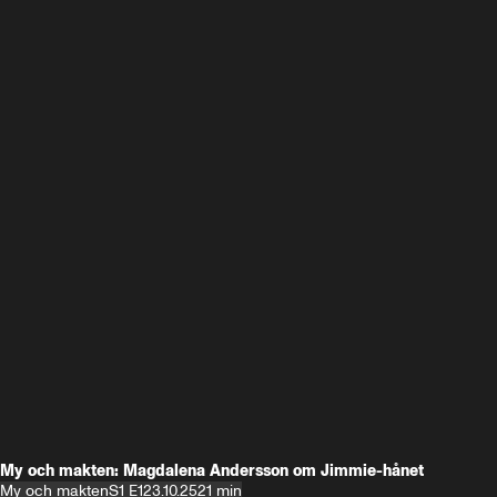
My och makten: Magdalena Andersson om Jimmie-hånet
My och makten
S1 E1
23.10.25
21 min