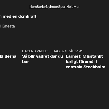
Hem
Serier
Nyheter
Sport
Nöje
Mer
Livsstil
len med en domkraft
 i Gnesta
0:31
DAGENS VÄDER
•
I DAG 02:30
1:06
I GÅR 21:41
0:3
bilderna
Så blir vädret där du
Larmet: Misstänkt
bor
farligt föremål i
centrala Stockholm