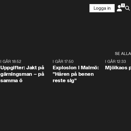
Logga in
SE ALLA
5
I GÅR 18:52
0:33
I GÅR 17:50
1:10
I GÅR 12:33
Uppgifter: Jakt på
Explosion i Malmö:
Mjölkaos p
gärningsman – på
”Håren på benen
samma ö
reste sig”