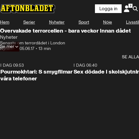
Logga in
Hem
Serier
Nyheter
Sport
Nöje
Livsstil
Övervakade terrorcellen - bara veckor innan dådet
Nyheter
Senaste om terrordådet i London
Se mer
Nyheter
•
05.06.17
•
13 min
SE ALLA
I DAG 09:53
1:36
I DAG 06:40
Pourmokhtari: S smygfilmar
Sex dödade i skolskjutni
våra telefoner