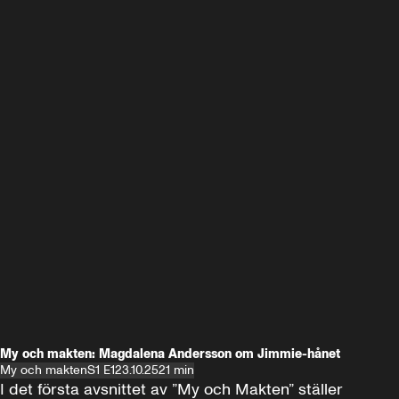
My och makten: Magdalena Andersson om Jimmie-hånet
My och makten
S1 E1
23.10.25
21 min
I det första avsnittet av ”My och Makten” ställer 