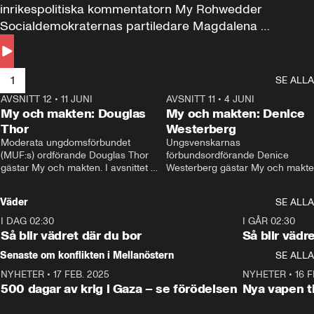
inrikespolitiska kommentatorn My Rohwedder 
Socialdemokraternas partiledare Magdalena 
Andersson till svars.
1
SE ALLA
AVSNITT 12
•
11 JUNI
26:27
AVSNITT 11
•
4 JUNI
2
My och makten: Douglas
My och makten: Denice
Thor
Westerberg
Moderata ungdomsförbundet 
Ungsvenskarnas 
(MUF:s) ordförande Douglas Thor 
förbundsordförande Denice 
gästar My och makten. I avsnittet 
Westerberg gästar My och makten.
diskuteras tonårsutvisningarna och 
avsnittet diskuteras migrationsfrå
hur Moderaterna ska locka väljare till 
och hur SD ska locka kvinnliga 
Väder
SE ALLA
valet i höst. 
väljare. 
I DAG 02:30
1:06
I GÅR 02:30
Så blir vädret där du bor
Så blir vädr
Senaste om konflikten i Mellanöstern
SE ALLA
NYHETER
•
17 FEB. 2025
0:45
NYHETER
•
16 F
500 dagar av krig i Gaza – se förödelsen
Nya vapen ti