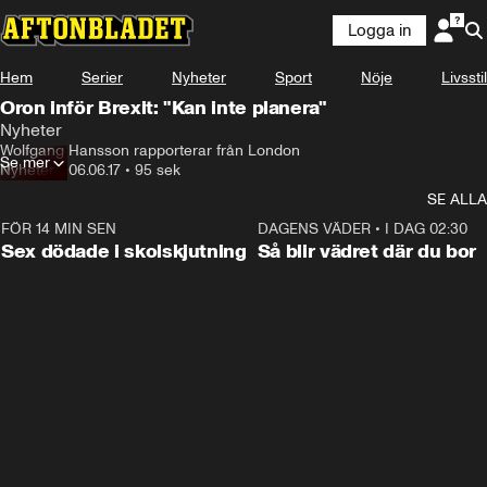
Logga in
Hem
Serier
Nyheter
Sport
Nöje
Livsstil
Oron inför Brexit: "Kan inte planera"
Nyheter
Wolfgang Hansson rapporterar från London
Se mer
Nyheter
•
06.06.17
•
95 sek
SE ALLA
FÖR 14 MIN SEN
0:35
DAGENS VÄDER
•
I DAG 02:30
Sex dödade i skolskjutning
Så blir vädret där du bor