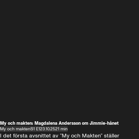
My och makten: Magdalena Andersson om Jimmie-hånet
My och makten
S1 E1
23.10.25
21 min
I det första avsnittet av ”My och Makten” ställer 