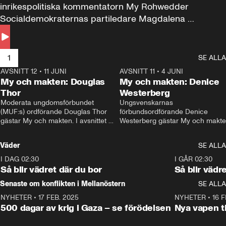
inrikespolitiska kommentatorn My Rohwedder 
Socialdemokraternas partiledare Magdalena 
Andersson till svars.
1
SE ALLA
AVSNITT 12
•
11 JUNI
26:27
AVSNITT 11
•
4 JUNI
2
My och makten: Douglas
My och makten: Denice
Thor
Westerberg
Moderata ungdomsförbundet 
Ungsvenskarnas 
(MUF:s) ordförande Douglas Thor 
förbundsordförande Denice 
gästar My och makten. I avsnittet 
Westerberg gästar My och makten.
diskuteras tonårsutvisningarna och 
avsnittet diskuteras migrationsfrå
hur Moderaterna ska locka väljare till 
och hur SD ska locka kvinnliga 
Väder
SE ALLA
valet i höst. 
väljare. 
I DAG 02:30
1:06
I GÅR 02:30
Så blir vädret där du bor
Så blir vädr
Senaste om konflikten i Mellanöstern
SE ALLA
NYHETER
•
17 FEB. 2025
0:45
NYHETER
•
16 F
500 dagar av krig i Gaza – se förödelsen
Nya vapen ti