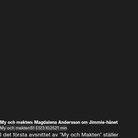
My och makten: Magdalena Andersson om Jimmie-hånet
My och makten
S1 E1
23.10.25
21 min
I det första avsnittet av ”My och Makten” ställer 