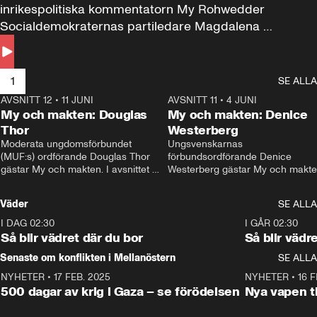
inrikespolitiska kommentatorn My Rohwedder 
Socialdemokraternas partiledare Magdalena 
Andersson till svars.
1
SE ALLA
AVSNITT 12
•
11 JUNI
26:27
AVSNITT 11
•
4 JUNI
2
My och makten: Douglas
My och makten: Denice
Thor
Westerberg
Moderata ungdomsförbundet 
Ungsvenskarnas 
(MUF:s) ordförande Douglas Thor 
förbundsordförande Denice 
gästar My och makten. I avsnittet 
Westerberg gästar My och makten.
diskuteras tonårsutvisningarna och 
avsnittet diskuteras migrationsfrå
hur Moderaterna ska locka väljare till 
och hur SD ska locka kvinnliga 
Väder
SE ALLA
valet i höst. 
väljare. 
I DAG 02:30
1:06
I GÅR 02:30
Så blir vädret där du bor
Så blir vädr
Senaste om konflikten i Mellanöstern
SE ALLA
NYHETER
•
17 FEB. 2025
0:45
NYHETER
•
16 F
500 dagar av krig i Gaza – se förödelsen
Nya vapen ti