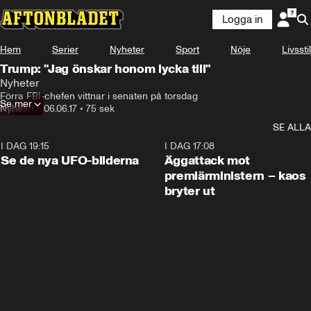
Logga in
Hem
Serier
Nyheter
Sport
Nöje
Livsstil
Trump: "Jag önskar honom lycka till"
Nyheter
Förra FBI-chefen vittnar i senaten på torsdag
Se mer
Nyheter
•
06.06.17
•
75 sek
SE ALLA
I DAG 19:15
0:36
I DAG 17:08
Se de nya UFO-bilderna
Äggattack mot
premiärministern – kaos
bryter ut