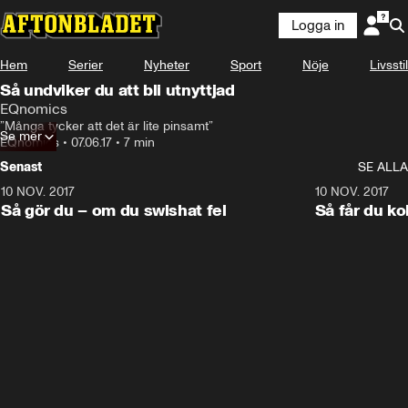
Logga in
Hem
Serier
Nyheter
Sport
Nöje
Livsstil
Så undviker du att bli utnyttjad
EQnomics
”Många tycker att det är lite pinsamt”
Se mer
EQnomics
•
07.06.17
•
7 min
Senast
SE ALLA
10 NOV. 2017
6:55
10 NOV. 2017
Så gör du – om du swishat fel
Så får du kol